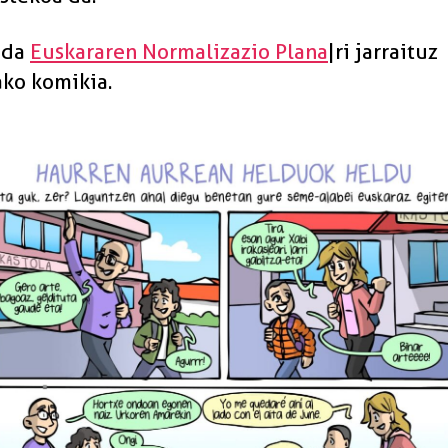
 da
Euskararen Normalizazio Plana
|ri jarraituz
ako komikia.