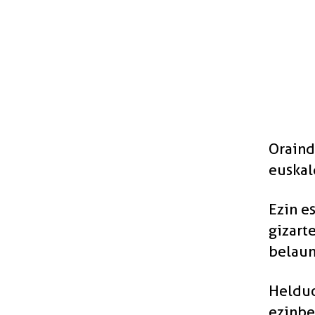
Oraind
euskal
Ezin e
gizart
belaun
Helduo
ezinbe