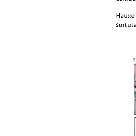
Hauxe
sortut