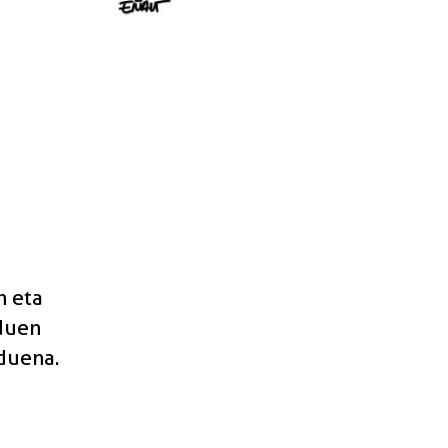
n eta
duen
duena.