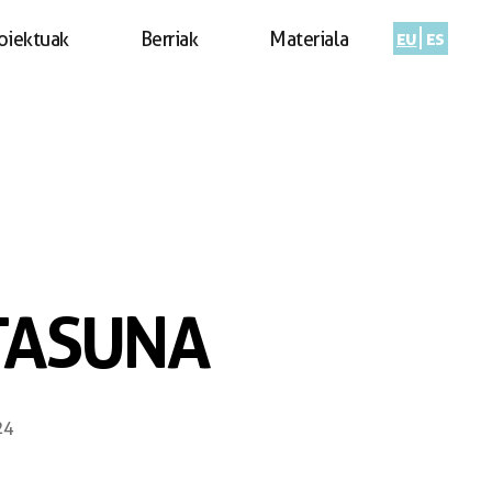
eu
es
oiektuak
Berriak
Materiala
TASUNA
24