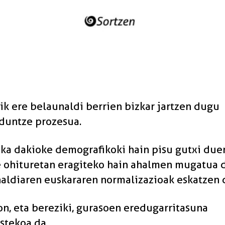
ik ere belaunaldi berrien bizkar jartzen dugu
duntze prozesua.
ska dakioke demografikoki hain pisu gutxi due
e ohituretan eragiteko hain ahalmen mugatua 
aldiaren euskararen normalizazioak eskatzen 
n, eta bereziki, gurasoen eredugarritasuna
stekoa da.