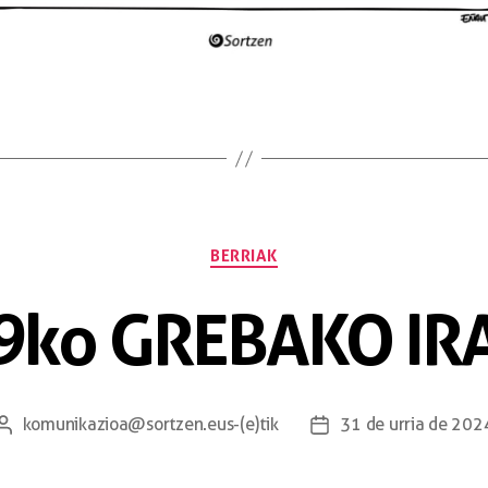
BERRIAK
9ko GREBAKO I
komunikazioa@sortzen.eus
-(e)tik
31 de urria de 202