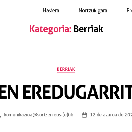
Hasiera
Nortzuk gara
Pr
Kategoria:
Berriak
BERRIAK
EN EREDUGARRI
komunikazioa@sortzen.eus
-(e)tik
12 de azaroa de 20