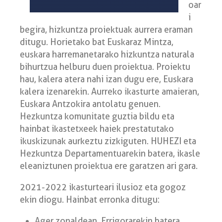
oar
i
begira, hizkuntza proiektuak aurrera eraman
ditugu. Horietako bat Euskaraz Mintza,
euskara harremanetarako hizkuntza naturala
bihurtzua helburu duen proiektua. Proiektu
hau, kalera atera nahi izan dugu ere, Euskara
kalera izenarekin. Aurreko ikasturte amaieran,
Euskara Antzokira antolatu genuen.
Hezkuntza komunitate guztia bildu eta
hainbat ikastetxeek haiek prestatutako
ikuskizunak aurkeztu zizkiguten. HUHEZI eta
Hezkuntza Departamentuarekin batera, ikasle
eleaniztunen proiektua ere garatzen ari gara.
2021-2022 ikasturteari ilusioz eta gogoz
ekin diogu. Hainbat erronka ditugu:
Ager zonaldean, Errigorarekin batera,