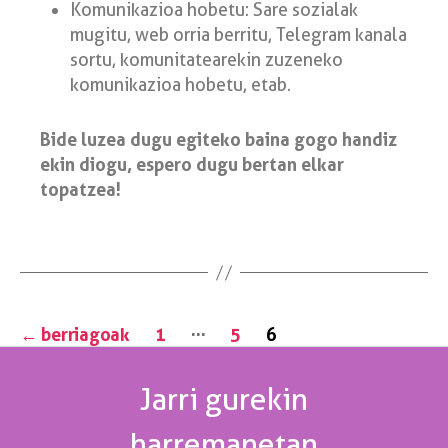
Komunikazioa hobetu: Sare sozialak
mugitu, web orria berritu, Telegram kanala
sortu, komunitatearekin zuzeneko
komunikazioa hobetu, etab.
Bide luzea dugu egiteko baina gogo handiz
ekin diogu, espero dugu bertan elkar
topatzea!
…
←
berriagoak
1
5
6
Jarri gurekin
harremanetan