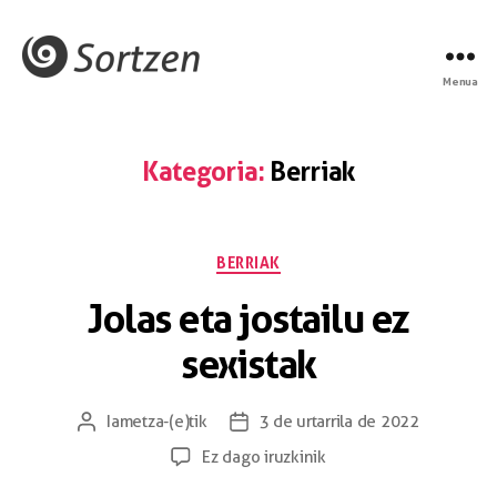
Menua
Kategoria:
Berriak
BERRIAK
Jolas eta jostailu ez
sexistak
Iametza
-(e)tik
3 de urtarrila de 2022
Ez dago iruzkinik