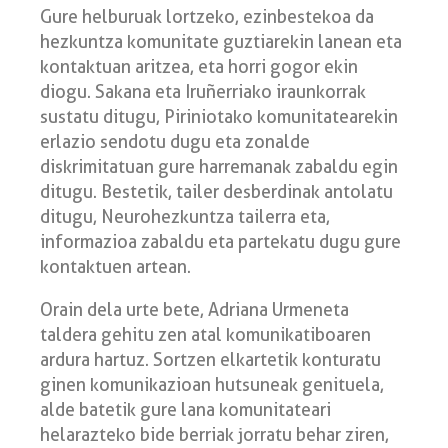
Gure helburuak lortzeko, ezinbestekoa da
hezkuntza komunitate guztiarekin lanean eta
kontaktuan aritzea, eta horri gogor ekin
diogu. Sakana eta Iruñerriako iraunkorrak
sustatu ditugu, Piriniotako komunitatearekin
erlazio sendotu dugu eta zonalde
diskrimitatuan gure harremanak zabaldu egin
ditugu. Bestetik, tailer desberdinak antolatu
ditugu, Neurohezkuntza tailerra eta,
informazioa zabaldu eta partekatu dugu gure
kontaktuen artean.
Orain dela urte bete, Adriana Urmeneta
taldera gehitu zen atal komunikatiboaren
ardura hartuz. Sortzen elkartetik konturatu
ginen komunikazioan hutsuneak genituela,
alde batetik gure lana komunitateari
helarazteko bide berriak jorratu behar ziren,