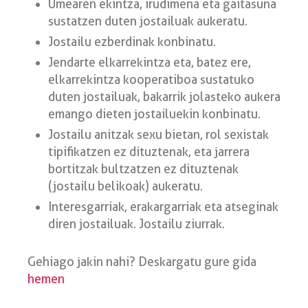
Umearen ekintza, irudimena eta gaitasuna
sustatzen duten jostailuak aukeratu.
Jostailu ezberdinak konbinatu.
Jendarte elkarrekintza eta, batez ere,
elkarrekintza kooperatiboa sustatuko
duten jostailuak, bakarrik jolasteko aukera
emango dieten jostailuekin konbinatu.
Jostailu anitzak sexu bietan, rol sexistak
tipifikatzen ez dituztenak, eta jarrera
bortitzak bultzatzen ez dituztenak
(jostailu belikoak) aukeratu.
Interesgarriak, erakargarriak eta atseginak
diren jostailuak. Jostailu ziurrak.
Gehiago jakin nahi? Deskargatu gure gida
hemen