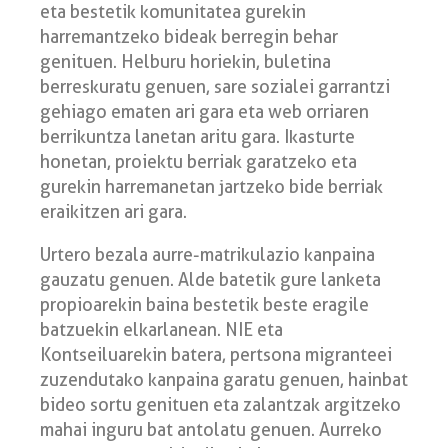
eta bestetik komunitatea gurekin
harremantzeko bideak berregin behar
genituen. Helburu horiekin, buletina
berreskuratu genuen, sare sozialei garrantzi
gehiago ematen ari gara eta web orriaren
berrikuntza lanetan aritu gara. Ikasturte
honetan, proiektu berriak garatzeko eta
gurekin harremanetan jartzeko bide berriak
eraikitzen ari gara.
Urtero bezala aurre-matrikulazio kanpaina
gauzatu genuen. Alde batetik gure lanketa
propioarekin baina bestetik beste eragile
batzuekin elkarlanean. NIE eta
Kontseiluarekin batera, pertsona migranteei
zuzendutako kanpaina garatu genuen, hainbat
bideo sortu genituen eta zalantzak argitzeko
mahai inguru bat antolatu genuen. Aurreko