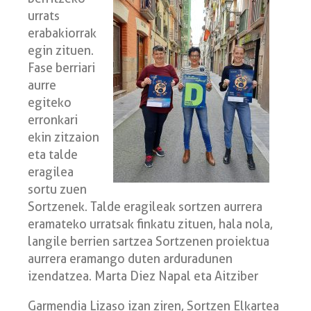
urrats
erabakiorrak
egin zituen.
Fase berriari
aurre
egiteko
erronkari
ekin zitzaion
eta talde
eragilea
sortu zuen
Sortzenek. Talde eragileak sortzen aurrera
eramateko urratsak finkatu zituen, hala nola,
langile berrien sartzea Sortzenen proiektua
aurrera eramango duten arduradunen
izendatzea. Marta Diez Napal eta Aitziber
Garmendia Lizaso izan ziren, Sortzen Elkartea