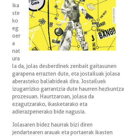
ika
ste
ko
eg
oer
a
nat
ura
la da, jolas desberdinek zenbait gaitasunen
garapena errazten dute, eta jostailuak jolasa
aberasteko baliabideak dira. Jostailuek
izugarrizko garrantzia dute haurren hezkuntza
prozesuan. Haurtzaroan, jolasa da
ezagutzarako, ikasketarako eta
adierazpenerako bide nagusia.
Jolasaren bidez haurrak bizi diren
jendartearen arauak eta portaerak ikasten