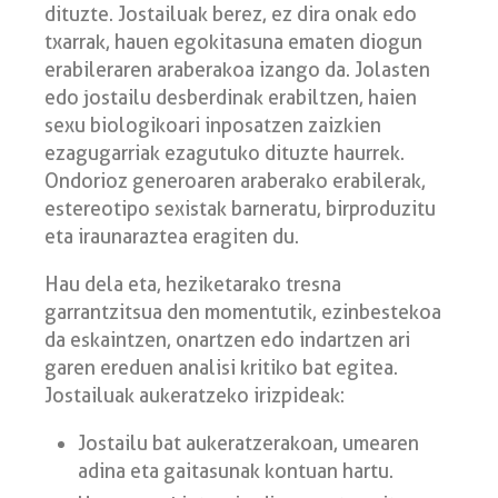
dituzte. Jostailuak berez, ez dira onak edo
txarrak, hauen egokitasuna ematen diogun
erabileraren araberakoa izango da. Jolasten
edo jostailu desberdinak erabiltzen, haien
sexu biologikoari inposatzen zaizkien
ezagugarriak ezagutuko dituzte haurrek.
Ondorioz generoaren araberako erabilerak,
estereotipo sexistak barneratu, birproduzitu
eta iraunaraztea eragiten du.
Hau dela eta, heziketarako tresna
garrantzitsua den momentutik, ezinbestekoa
da eskaintzen, onartzen edo indartzen ari
garen ereduen analisi kritiko bat egitea.
Jostailuak aukeratzeko irizpideak:
Jostailu bat aukeratzerakoan, umearen
adina eta gaitasunak kontuan hartu.