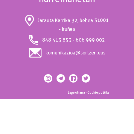
31001
Jarauta Karrika 32, behea
- Iruñea
848 413 853 - 606 999 002
komunikazioa@sortzen.eus
Lege oharra
·
Cookie politika