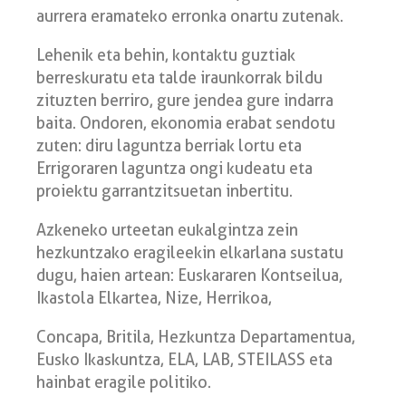
aurrera eramateko erronka onartu zutenak.
Lehenik eta behin, kontaktu guztiak
berreskuratu eta talde iraunkorrak bildu
zituzten berriro, gure jendea gure indarra
baita. Ondoren, ekonomia erabat sendotu
zuten: diru laguntza berriak lortu eta
Errigoraren laguntza ongi kudeatu eta
proiektu garrantzitsuetan inbertitu.
Azkeneko urteetan eukalgintza zein
hezkuntzako eragileekin elkarlana sustatu
dugu, haien artean: Euskararen Kontseilua,
Ikastola Elkartea, Nize, Herrikoa,
Concapa, Britila, Hezkuntza Departamentua,
Eusko Ikaskuntza, ELA, LAB, STEILASS eta
hainbat eragile politiko.