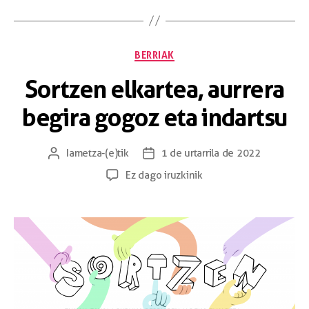
BERRIAK
Sortzen elkartea, aurrera
begira gogoz eta indartsu
Iametza
-(e)tik
1 de urtarrila de 2022
Ez dago iruzkinik