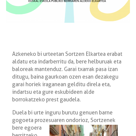
Azkeneko bi urteetan Sortzen Elkartea erabat
aldatu eta indarberritu da, bere helburuak eta
baloreak mantenduz. Garai txarrak pasa izan
ditugu, baina gaurkoan ozen esan dezakegu
garai horiek iraganean gelditu direla eta,
indartsu eta gure eskubideen alde
borrokatzeko prest gaudela.
Duela bi urte inguru burutu genuen barne
gogoeta prozesuaren ondorioz, Sortzenek
bere egoera
berritzeko