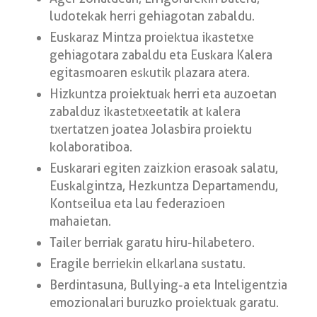
ludotekak herri gehiagotan zabaldu.
Euskaraz Mintza proiektua ikastetxe
gehiagotara zabaldu eta Euskara Kalera
egitasmoaren eskutik plazara atera.
Hizkuntza proiektuak herri eta auzoetan
zabalduz ikastetxeetatik at kalera
txertatzen joatea Jolasbira proiektu
kolaboratiboa.
Euskarari egiten zaizkion erasoak salatu,
Euskalgintza, Hezkuntza Departamendu,
Kontseilua eta lau federazioen
mahaietan.
Tailer berriak garatu hiru-hilabetero.
Eragile berriekin elkarlana sustatu.
Berdintasuna, Bullying-a eta Inteligentzia
emozionalari buruzko proiektuak garatu.