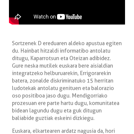
Sortzenek D ereduaren aldeko apustua egiten
du. Hainbat hitzaldi informatibo antolatu
ditugu, Kaparrotsun eta Oteizan adibidez.
Gure neska mutilek euskara bere aisialdian
integratzeko helburuarekin, Errigorarekin
batera, zonalde diskriminatuko 15 herritan
ludotekak antolatu genituen eta balorazio
oso positiboa jaso dugu. Mendigorriako
prozesuan ere parte hartu dugu, komunitatea
bidean lagundu dugu eta guk ditugun
baliabide guztiak eskeini dizkiegu.
Euskara, elkartearen ardatz nagusia da, hori