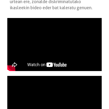
urtean ere, zonalde diskriminatutako
ikasleekin bideo eder bat kaleratu genuen.