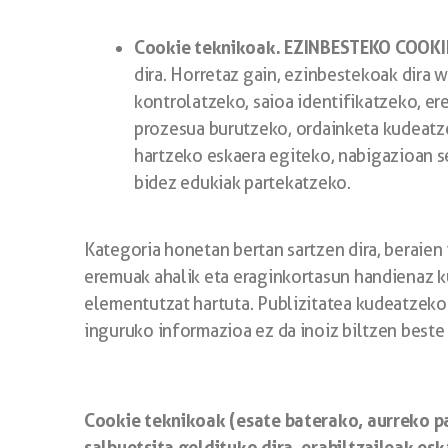
Cookie teknikoak. EZINBESTEKO COOKI
dira. Horretaz gain, ezinbestekoak dira 
kontrolatzeko, saioa identifikatzeko, 
prozesua burutzeko, ordainketa kudeatze
hartzeko eskaera egiteko, nabigazioan 
bidez edukiak partekatzeko.
Kategoria honetan bertan sartzen dira, beraien
eremuak ahalik eta eraginkortasun handienaz k
elementutzat hartuta. Publizitatea kudeatzeko z
inguruko informazioa ez da inoiz biltzen beste
Cookie teknikoak (esate baterako, aurreko pa
salbuetsita geldituko dira. erabiltzaileak es