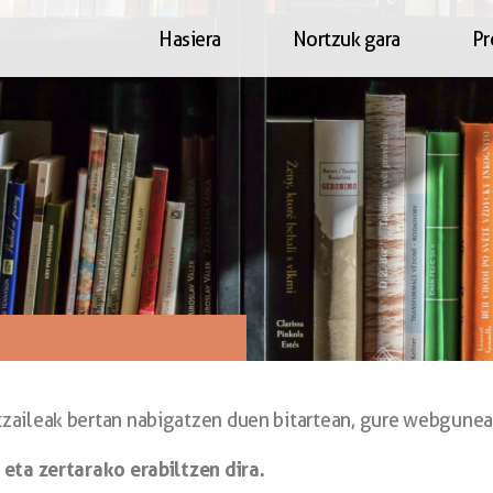
Hasiera
Nortzuk gara
Pr
tzaileak bertan nabigatzen duen bitartean, gure webgunea
 eta zertarako erabiltzen dira.