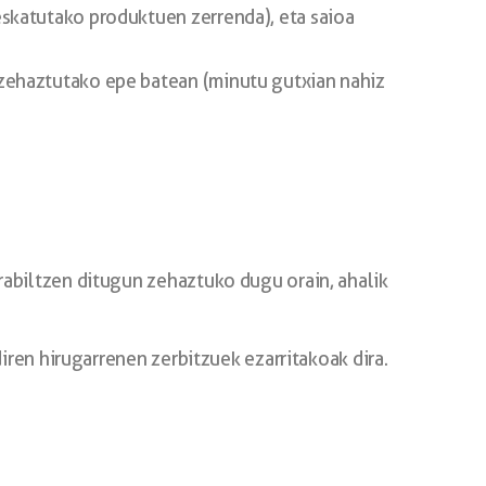
eskatutako produktuen zerrenda), eta saioa
 zehaztutako epe batean (minutu gutxian nahiz
abiltzen ditugun zehaztuko dugu orain, ahalik
ren hirugarrenen zerbitzuek ezarritakoak dira.