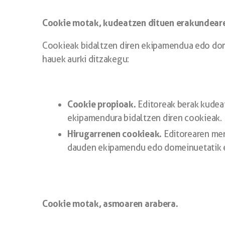
Cookie motak, kudeatzen dituen erakundeare
Cookieak bidaltzen diren ekipamendua edo dom
hauek aurki ditzakegu:
Cookie propioak.
Editoreak berak kudeat
ekipamendura bidaltzen diren cookieak.
Hirugarrenen cookieak.
Editorearen men
dauden ekipamendu edo domeinuetatik er
Cookie motak, asmoaren arabera.