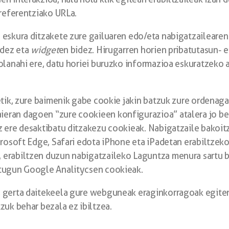
rreferentziako URLa.
 eskura ditzakete zure gailuaren edo/eta nabigatzailearen
idez eta
widget
en bidez. Hirugarren horien pribatutasun- 
olanahi ere, datu horiei buruzko informazioa eskuratzeko 
etik, zure baimenik gabe cookie jakin batzuk zure ordena
eran dagoen “zure cookieen konfigurazioa” atalera jo beh
z ere desaktibatu ditzakezu cookieak. Nabigatzaile bakoit
crosoft Edge, Safari edota iPhone eta iPadetan erabiltzek
erabiltzen duzun nabigatzaileko Laguntza menura sartu b
itugun Google Analitycsen cookieak.
 gerta daitekeela gure webguneak eraginkorragoak egiten 
zuk behar bezala ez ibiltzea.