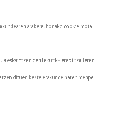
rakundearen arabera, honako cookie mota
a eskaintzen den lekutik– erabiltzaileren
tatzen dituen beste erakunde baten menpe