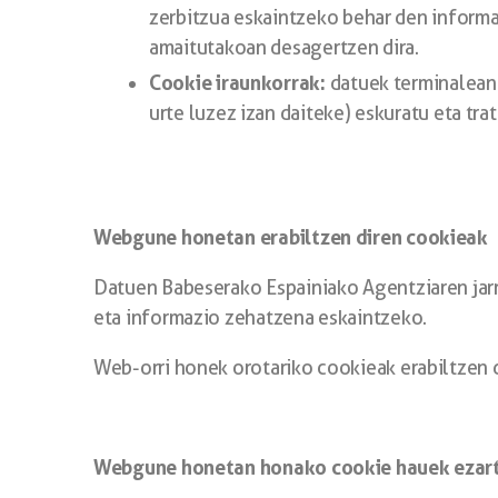
zerbitzua eskaintzeko behar den informaz
amaitutakoan desagertzen dira.
Cookie iraunkorrak:
datuek terminalean 
urte luzez izan daiteke) eskuratu eta tra
Webgune honetan erabiltzen diren cookieak
Datuen Babeserako Espainiako Agentziaren jarr
eta informazio zehatzena eskaintzeko.
Web-orri honek orotariko cookieak erabiltzen d
Webgune honetan honako cookie hauek ezart