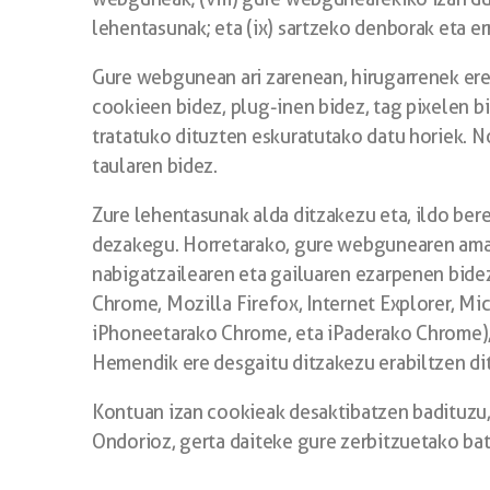
lehentasunak; eta (ix) sartzeko denborak eta e
Gure webgunean ari zarenean, hirugarrenek ere
cookieen bidez, plug-inen bidez, tag pixelen b
tratatuko dituzten eskuratutako datu horiek. N
taularen bidez.
Zure lehentasunak alda ditzakezu eta, ildo ber
dezakegu. Horretarako, gure webgunearen amai
nabigatzailearen eta gailuaren ezarpenen bide
Chrome, Mozilla Firefox, Internet Explorer, Mi
iPhoneetarako Chrome, eta iPaderako Chrome), 
Hemendik ere desgaitu ditzakezu erabiltzen d
Kontuan izan cookieak desaktibatzen badituzu,
Ondorioz, gerta daiteke gure zerbitzuetako bat