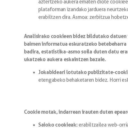
aztertzeko aukera ematen diote cookiee
plataforman izandako jarduera neurtzek
erabiltzen dira. Asmoa: zerbitzua hobetz
Analisirako cookieen bidez bildutako datuen 
baimen informatua eskuratzeko betebeharra ba
badira, estatistika-asmo soila duten datu era
ukatzeko aukera eskaintzen bazaie.
Jokabideari lotutako publizitate-cooki
etengabeko behaketaren bidez. Horri eske
Cookie motak, indarrean irauten duten epear
Saioko cookieak:
erabiltzailea web-orri