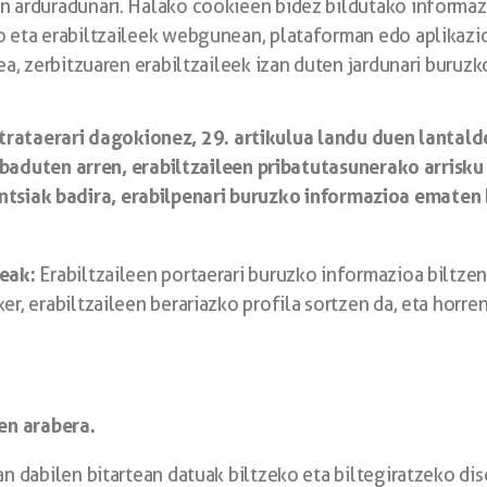
n arduradunari. Halako cookieen bidez bildutako informa
o eta erabiltzaileek webgunean, plataforman edo aplikazi
ea, zerbitzuaren erabiltzaileek izan duten jardunari buruzk
trataerari dagokionez, 29. artikulua landu duen lantald
duten arren, erabiltzaileen pribatutasunerako arrisku t
ntsiak badira, erabilpenari buruzko informazioa ematen 
eak:
Erabiltzaileen portaerari buruzko informazioa biltze
r, erabiltzaileen berariazko profila sortzen da, eta horren
en arabera.
an dabilen bitartean datuak biltzeko eta biltegiratzeko di