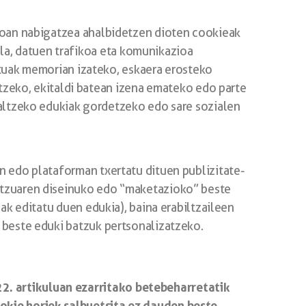
zioan nabigatzea ahalbidetzen dioten cookieak
ola, datuen trafikoa eta komunikazioa
tuak memorian izateko, eskaera erosteko
tzeko, ekitaldi batean izena emateko edo parte
altzeko edukiak gordetzeko edo sare sozialen
n edo plataforman txertatu dituen publizitate-
bitzuaren diseinuko edo “maketazioko” beste
eak editatu duen edukia), baina erabiltzaileen
o beste eduki batzuk pertsonalizatzeko.
2. artikuluan ezarritako betebeharretatik
ookie horiek salbuetsita ez dauden beste