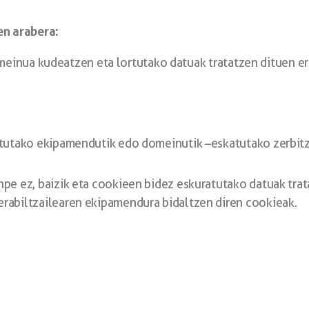
n arabera:
einua kudeatzen eta lortutako datuak tratatzen dituen e
utako ekipamendutik edo domeinutik –eskatutako zerbitzu
pe ez, baizik eta cookieen bidez eskuratutako datuak tra
abiltzailearen ekipamendura bidaltzen diren cookieak.