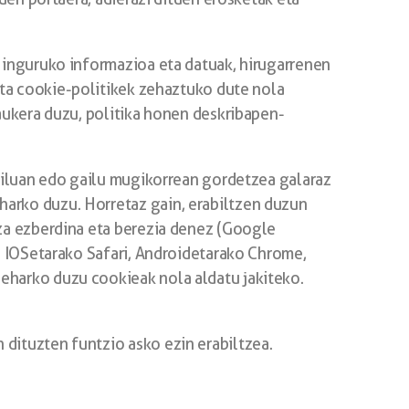
 inguruko informazioa eta datuak, hirugarrenen
eta cookie-politikek zehaztuko dute nola
aukera duzu, politika honen deskribapen-
gailuan edo gailu mugikorrean gordetzea galaraz
arko duzu. Horretaz gain, erabiltzen duzun
za ezberdina eta berezia denez (Google
o IOSetarako Safari, Androidetarako Chrome,
eharko duzu cookieak nola aldatu jakiteko.
dituzten funtzio asko ezin erabiltzea.