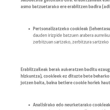
asmo batzuetarako ere erabiltzen badira (adi
Pertsonalizatzeko cookieak (lehentasu
dauden irizpide batzuen arabera aurreikus
zerbitzuan sartzeko, zerbitzura sartzek
Erabiltzaileak berak aukeratzen baditu ezau
hizkuntza), cookieek ez dituzte bete beharko
jotzen baita, baina betiere cookie horiek hau
Analisirako edo neurketarako cookieak