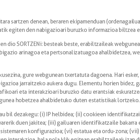
rritara sartzen denean, beraren ekipamenduan (ordenagail
atik egiten den nabigazioari buruzko informazioa biltzea e
zen dio SORTZENi: besteak beste, erabiltzaileak webgunea
 nabigazio arinagoa eta pertsonalizatuagoa ahalbidetzea, w
 ikusezina, gure webgunean txertatuta dagoena. Hari esker
igazioa jarraitzeko aukera dugu. Elementu horien bidez, g
afikoari eta interakzioari buruzko datu erantsiak eskuratze
gunea hobetzea ahalbidetuko duten estatistikak lortzeko.
 bil dezakegu: (i) IP helbidea; (ii) cookieen identifikatza
rerik duen jakitea; (iii) gailuaren identifikatzaile bakarra
sistemaren konfigurazioa; (vi) estatua eta ordu-zona; (vii) 
 interakzioa, hala nola klik egitean erabiltzaileak izan d