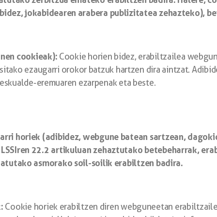
bidez, jokabidearen arabera publizitatea zehazteko), be
nen cookieak):
Cookie horien bidez, erabiltzailea webgu
itako ezaugarri orokor batzuk hartzen dira aintzat. Adibide
o eskualde-eremuaren ezarpenak eta beste.
garri horiek (adibidez, webgune batean sartzean, dagok
 LSSIren 22.2 artikuluan zehaztutako betebeharrak, erab
tatutako asmorako soil-soilik erabiltzen badira.
:
Cookie horiek erabiltzen diren webguneetan erabiltzaile