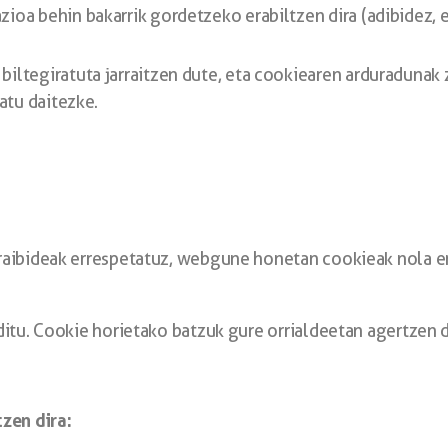
ioa behin bakarrik gordetzeko erabiltzen dira (adibidez, 
biltegiratuta jarraitzen dute, eta cookiearen arduradunak
tatu daitezke.
aibideak errespetatuz, webgune honetan cookieak nola er
itu. Cookie horietako batzuk gure orrialdeetan agertzen di
zen dira: