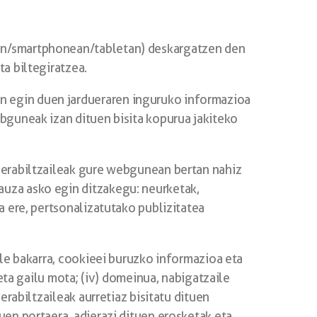
uan/smartphonean/tabletan) deskargatzen den
ta biltegiratzea.
n egin duen jardueraren inguruko informazioa
ebguneak izan dituen bisita kopurua jakiteko
, erabiltzaileak gure webgunean bertan nahiz
auza asko egin ditzakegu: neurketak,
a ere, pertsonalizatutako publizitatea
ile bakarra, cookieei buruzko informazioa eta
 eta gailu mota; (iv) domeinua, nabigatzaile
erabiltzaileak aurretiaz bisitatu dituen
uen portaera, adierazi dituen erosketak eta