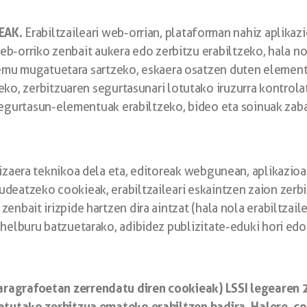
EAK.
Erabiltzaileari web-orrian, plataforman nahiz aplika
web-orriko zenbait aukera edo zerbitzu erabiltzeko, hala n
eremu mugatuetara sartzeko, eskaera osatzen duten elemen
ko, zerbitzuaren segurtasunari lotutako iruzurra kontrola
segurtasun-elementuak erabiltzeko, bideo eta soinuak zab
 izaera teknikoa dela eta, editoreak webgunean, aplikazioa
udeatzeko cookieak, erabiltzaileari eskaintzen zaion zer
enbait irizpide hartzen dira aintzat (hala nola erabiltzail
 helburu batzuetarako, adibidez publizitate-eduki hori ed
ragrafoetan zerrendatu diren cookieak) LSSI legearen 2
katutako zerbitzua emateko erabiltzen badira.
Halere, c