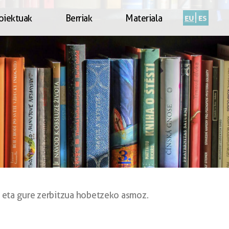
eu
es
oiektuak
Berriak
Materiala
 eta gure zerbitzua hobetzeko asmoz.