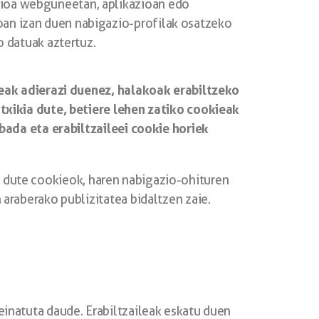
zioa webguneetan, aplikazioan edo
oan izan duen nabigazio-profilak osatzeko
o datuak aztertuz.
eak adierazi duenez, halakoak erabiltzeko
xikia dute, betiere lehen zatiko cookieak
bada eta erabiltzaileei cookie horiek
n dute cookieok, haren nabigazio-ohituren
 araberako publizitatea bidaltzen zaie.
seinatuta daude. Erabiltzaileak eskatu duen