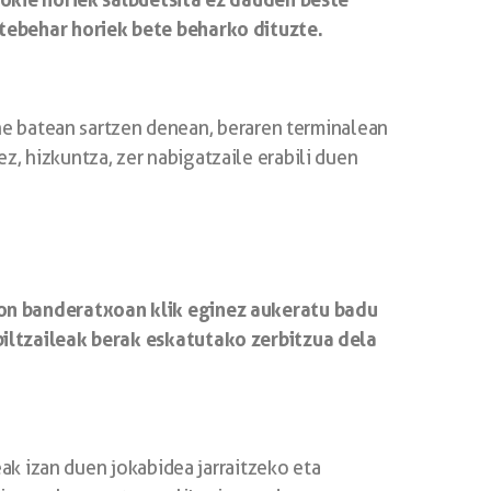
tebehar horiek bete beharko dituzte.
ne batean sartzen denean, beraren terminalean
z, hizkuntza, zer nabigatzaile erabili duen
ion banderatxoan klik eginez aukeratu badu
iltzaileak berak eskatutako zerbitzua dela
ak izan duen jokabidea jarraitzeko eta