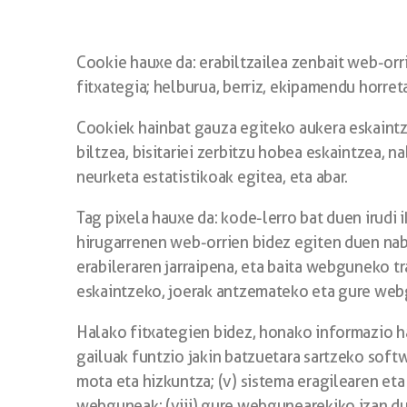
Cookie hauxe da: erabiltzailea zenbait web-o
fitxategia; helburua, berriz, ekipamendu horret
Cookiek hainbat gauza egiteko aukera eskaint
biltzea, bisitariei zerbitzu hobea eskaintzea,
neurketa estatistikoak egitea, eta abar.
Tag pixela hauxe da: kode-lerro bat duen irudi
hirugarrenen web-orrien bidez egiten duen nab
erabileraren jarraipena, eta baita webguneko tr
eskaintzeko, joerak antzemateko eta gure web
Halako fitxategien bidez, honako informazio hau
gailuak funtzio jakin batzuetara sartzeko softwa
mota eta hizkuntza; (v) sistema eragilearen eta 
webguneak; (viii) gure webgunearekiko izan duen