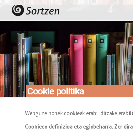
Cookie politika
Webgune honek cookieak erabil ditzake erabil
Cookieen definizioa eta eginbeharra.
Zer dira