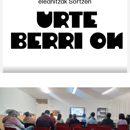
Jatorri migratuko familia asko
eleanitzak dira,
hizkuntza bat baino gehiago ezagutzen dute eta
ziurrenik hizkuntza
gutxituak dira kasu batzuetan.
Gurea ere hizkuntza gutxitua da, gainera, Nafarroako
herritarroi oraindik ere, hizkuntza eskubide
ezberdinak aitortzen zaizkigu bizi garen
tokiaren
arabera. Eskolak garrantzi handia hartzen du
euskararen normalizazio eta
berreskurapen
prozesuan, eskolak euskara modu naturalean
ikasteko aukera ematen
baitu.