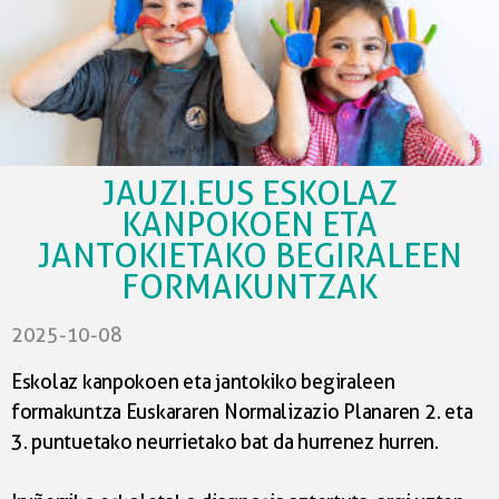
txosten prestaketa, eboluzio bilera,…
Enpresekin hartutako erabakien eranskina.
JAUZI.EUS ESKOLAZ
KANPOKOEN ETA
JANTOKIETAKO BEGIRALEEN
FORMAKUNTZAK
2025-10-08
Eskolaz kanpokoen eta jantokiko begiraleen
formakuntza Euskararen Normalizazio Planaren 2. eta
3. puntuetako neurrietako bat da hurrenez hurren.