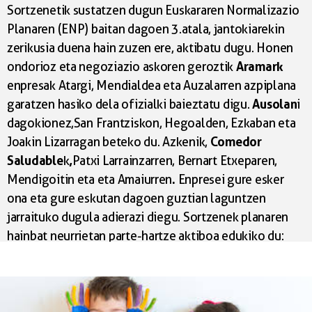
Sortzenetik sustatzen dugun Euskararen Normalizazio
hainbat ikasleekin bideoak grabatu
ditugu eta San
Planaren (ENP) baitan dagoen 3.atala, jantokiarekin
Frantziskoko haurren ahotsak ere. Bertan haien
zerikusia duena hain zuzen ere, aktibatu dugu. Honen
egunerokoaren
inguruan hitz egiten dute, D
Aramark
ondorioz eta negoziazio askoren geroztik
ereduko eskola publikoan ikasteak, euskarak
enpresak Atargi, Mendialdea eta Auzalarren azpiplana
eskaintzen
dien aukerak eta esperientziak nolakoa
Ausolan
garatzen hasiko dela ofizialki baieztatu digu.
i
izaten diren egunerokoan azaltzen digute
eskaraz.
dagokionez, San Frantziskon, Hegoalden, Ezkaban eta
Jarraitu kanpaina gure sareetan.
Comedor
Joakin Lizarragan beteko du. Azkenik,
Saludable
,
k
Patxi Larrainzarren, Bernart Etxeparen,
Kartelak:
.
Mendigoitin eta eta Amaiurren
Enpresei gure esker
ona eta gure eskutan dagoen guztian laguntzen
jarraituko dugula adierazi diegu. Sortzenek planaren
hainbat neurrietan parte-hartze aktiboa edukiko du:
“Euskara dinamizatzeko eta murgiltzea zaintzeko
“begiraleentzako formakuntza doan ematea,
formakuntza gerora Aramarken eskuetara pasatzen
laguntzea, urteko erabilera eta gaitasun neurketa eta