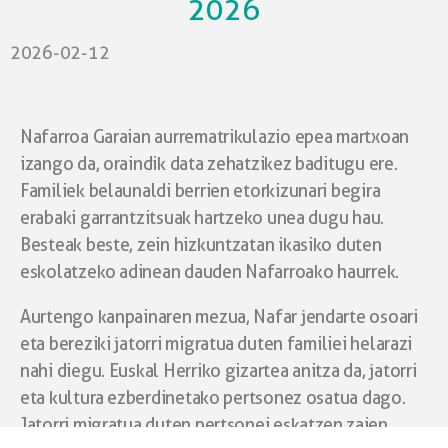
2026
2026-02-12
Nafarroa Garaian aurrematrikulazio epea martxoan
izango da, oraindik data zehatzik
ez baditugu ere.
Familiek belaunaldi berrien etorkizunari begira
erabaki garrantzitsuak
hartzeko unea dugu hau.
Besteak beste, zein hizkuntzatan ikasiko duten
eskolatzeko
adinean dauden Nafarroako haurrek.
Aurtengo kanpainaren mezua, Nafar jendarte osoari
eta bereziki jatorri migratua
duten familiei helarazi
nahi diegu. Euskal Herriko gizartea anitza da, jatorri
eta kultura
ezberdinetako pertsonez osatua dago.
Jatorri migratua duten pertsonei eskatzen
zaien