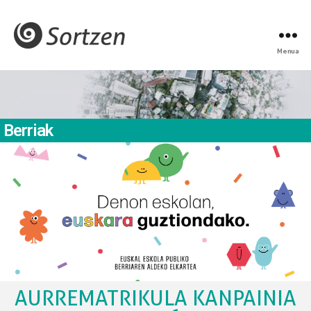
Menua
Berriak
AURREMATRIKULA KANPAINIA