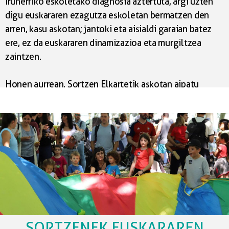
Iruñerriko eskoletako diagnosia aztertuta, argi uzten
digu euskararen ezagutza eskoletan bermatzen den
arren, kasu askotan; jantoki eta aisialdi garaian batez
ere, ez da euskararen dinamizazioa eta murgiltzea
zaintzen.
Honen aurrean, Sortzen Elkartetik askotan aipatu
dugun bezala, hiru urte daramatzagu Euskararen
Normalizazio Plana (ENP) deituriko erreakzio bat
osatzen, zeinak hizkuntza hezkuntza komunitate osoan
normalizatuta egoteko helburua du. Horretarako
martxan jartzen ari garen alternatiba ezberdinak jorratu
eta hauek sistematizatuko dira, planteamendua
eraginkorra eta epe luzekoa izan dadin.
Horren baitan kokatzen dira pasaden hilabetean
Jauzi.eus eskolaz kanpoko bilatzaile digitaleko
SORTZENEK EUSKARAREN