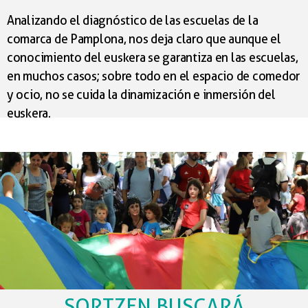
Analizando el diagnóstico de las escuelas de la
comarca de Pamplona, nos deja claro que aunque el
conocimiento del euskera se garantiza en las escuelas,
en muchos casos; sobre todo en el espacio de comedor
y ocio, no se cuida la dinamización e inmersión del
euskera.
Ante esto llevamos 3 años elaborando un reacción
denominada Plan de Normalización del Euskera (ENP)
que, como hemos mencionado en numerosas
ocasiones desde Sortzen Elkartea, pretende que la
lengua esté normalizada en toda la comunidad
educativa. Para ello se abordarán las diferentes
alternativas que se están poniendo en marcha y se
sistematizarán para que el planteamiento sea efectivo
y a largo plazo.
SORTZEN BUSCARÁ