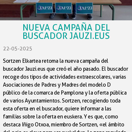
METODOLOGÍA UNIFICADA QUE PONGA LA ORALIDAD
EN EL EJE
NUEVA CAMPAÑA DEL
2. ORIENTACIÓN A LAS FAMILIAS PARA UNA
BUSCADOR JAUZI.EUS
TRANSMISIÓN LINGÜÍSTICA EFICAZ
22-05-2025
3. POLÍTICA DE OCIO Y OFERTA DE ACTIVIDADES
EXTRAESCOLARES
Sortzen Elkartea retoma la nueva campaña del
buscador Jauzi.eus que creó el año pasado. El buscador
Para terminar, queremos hacer un llamamiento a
4. COMEDOR Y PATIO DEL MEDIODÍA
recoge dos tipos de actividades extraescolares, varias
favor de la enseñanza en euskera a
todas las
5. CUIDADO DE LA INMERSIÓN Y EL MANTENIMIENTO
Asociaciones de Padres y Madres del modelo D
familias con niñes en edad de escolarización. La
EN LOS DIFERENTES ESPACIOS DE LA COMUNIDAD
público de la comarca de Pamplona y la oferta pública
opción del euskera nos
enriquece, sin duda, porque
EDUCATIVA
de varios Ayuntamientos. Sortzen, recogiendo toda
nos abre posibilidades para dar pasos hacia el
esta oferta en el buscador, quiere informar a las
plurilingüismo. Junto a ello, el euskera es la opción
6. TRANSMISIÓN, PRESTIGIO Y ADHESIÓN DE LA
familias sobre la oferta en euskera. Y es que, como
para abrir las puertas a la
diversidad, a la convivencia
CULTURA EUSKALDÚN
destaca Iñigo Otxoa, miembro de Sortzen, «el ámbito
y al futuro.