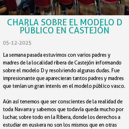
CHARLA SOBRE EL MODELO D
PÚBLICO EN CASTEJÓN
05-12-2025
La semana pasada estuvimos con varios padres y
madres de la localidad ribera de Castejón informando
sobre el modelo D y resolviendo algunas dudas. Fue
impresionante que aparecieran tantos padres y madres
que tenían un gran interés en el modelo público vasco.
Aún así tenemos que ser conscientes de la realidad de
Nosotras queremos trabajar junto a las comunidades
toda Navarra y sabemos que todavía queda mucho por
migradas, enriqueciendo
nuestra realidad, porque
luchar, sobre todo en la Ribera, donde los derechos a
como hemos dicho la integración se hace mediante
estudiar en euskera no son los mismos que en otras
la
interacción. El euskera no es sólo una lengua, es