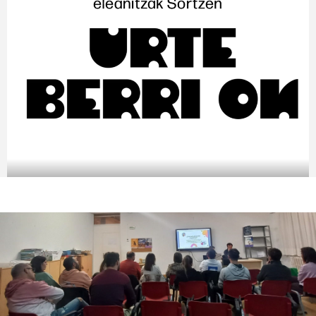
comunidad.Sabemos que hay un trabajo profundo
por hacer y este es sólo el primer paso, seguimos
trabajando. Muchas familias de origen migrado son
plurilingües, conocen más de una lengua y
probablemente son lenguas minoritarias en algunos
casos. El euskera también es una lengua minoritaria,
además, a les ciudadanes de Navarra se nos siguen
reconociendo diferentes derechos lingüísticos en
función del lugar en el que vivamos. La escuela
adquiere una gran importancia en el proceso
de normalización y recuperación del euskera, ya que
permite el aprendizaje del idioma de forma natural.