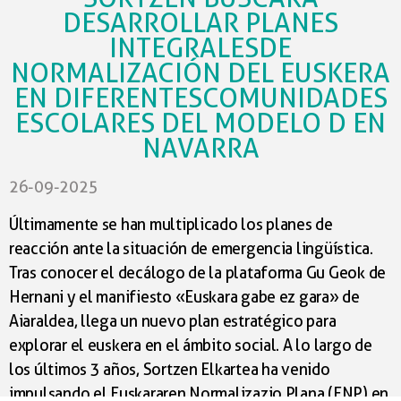
DESARROLLAR PLANES
INTEGRALESDE
En este marco se centran las formaciones realizadas el
NORMALIZACIÓN DEL EUSKERA
pasado mes a monitoras de comedor y trabajadoras de
EN DIFERENTESCOMUNIDADES
las extraescolares ofrecidas en el buscador digital
ESCOLARES DEL MODELO D EN
Jauzi.eus. El objetivo de estas formaciones es que la
NAVARRA
comunidad de alumnos que los trabajadores crean en
torno a ellos sea un espacio que forme parte del
26-09-2025
sistema de inmersión.
Últimamente se han multiplicado los planes de
reacción ante la situación de emergencia lingüística.
Tras conocer el decálogo de la plataforma Gu Geok de
Hernani y el manifiesto «Euskara gabe ez gara» de
Aiaraldea, llega un nuevo plan estratégico para
explorar el euskera en el ámbito social. A lo largo de
los últimos 3 años, Sortzen Elkartea ha venido
impulsando el Euskararen Normalizazio Plana (ENP) en