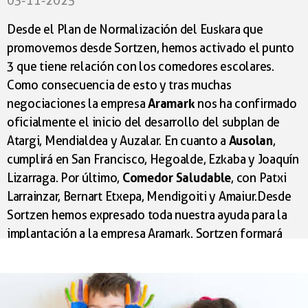
03-11-2025
plural, y además nos abre nuevas posibilidades.
Desde el Plan de Normalización del Euskara que
promovemos desde Sortzen, hemos activado el punto
Para esta campaña hemos grabado vídeos con varies
3 que tiene relación con los comedores escolares.
alumnes de la escuela pública Sanduzelai y voces de
Como consecuencia de esto y tras muchas
San Francisco del modelo D. Nos cuentan su día a
Aramark
negociaciones la empresa
nos ha confirmado
día, nos explican las posibilidades y experiencias que
oficialmente el inicio del desarrollo del subplan de
les ofrece el aprendizaje en la escuela pública en
Ausolan
Atargi, Mendialdea y Auzalar. En cuanto a
,
euskara. Podeis seguir la campaña en nuestras redes.
cumplirá en San Francisco, Hegoalde, Ezkaba y Joaquín
Carteles
Comedor Saludable
Lizarraga. Por último,
, con Patxi
Larrainzar, Bernart Etxepa, Mendigoiti y Amaiur. Desde
Sortzen hemos expresado toda nuestra ayuda para la
implantación a la empresa Aramark. Sortzen formará
parte de manera actuva en varias medidas para
dinamizar el euskara y cuidar la inmersión lingüística,
como son ofrecer formaciones gratuitas a los y las
monitoras, ayudar a la empresa en el trasbase de esta