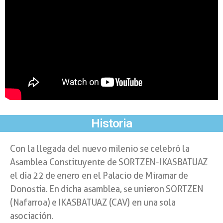
Historia
Con la llegada del nuevo milenio se celebró la
Asamblea Constituyente de SORTZEN-IKASBATUAZ
el día 22 de enero en el Palacio de Miramar de
Donostia. En dicha asamblea, se unieron SORTZEN
(Nafarroa) e IKASBATUAZ (CAV) en una sola
asociación.