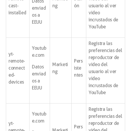
Datos
cast-
ng
ón
usuario al ver
enviad
installed
video
os a
incrustados de
EEUU
YouTube
Registra las
Youtub
preferencias del
yt-
e.com
reproductor de
remote-
Pers
Marketi
video del
Datos
connect
iste
ng
usuario al ver
enviad
ed-
ntes
video
os a
devices
incrustados de
EEUU
YouTube
Registra las
Youtub
preferencias del
e.com
yt-
reproductor de
Pers
remote-
Marketi
video del