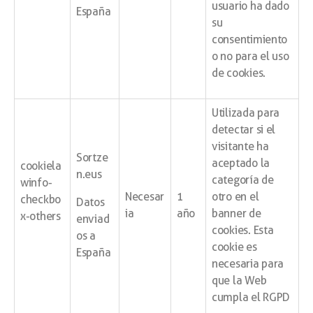
usuario ha dado
España
su
consentimiento
o no para el uso
de cookies.
Utilizada para
detectar si el
visitante ha
Sortze
aceptado la
cookiela
n.eus
categoría de
winfo-
Necesar
1
otro en el
checkbo
Datos
ia
año
banner de
x-others
enviad
cookies. Esta
os a
cookie es
España
necesaria para
que la Web
cumpla el RGPD