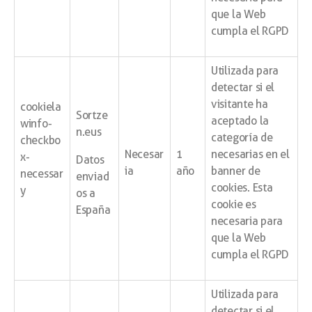
que la Web
cumpla el RGPD
Utilizada para
detectar si el
visitante ha
cookiela
Sortze
aceptado la
winfo-
n.eus
categoría de
checkbo
Necesar
1
necesarias en el
x-
Datos
ia
año
banner de
necessar
enviad
cookies. Esta
y
os a
cookie es
España
necesaria para
que la Web
cumpla el RGPD
Utilizada para
detectar si el