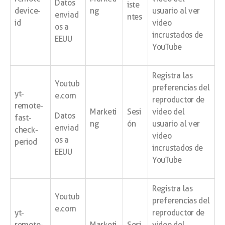
Datos
iste
device-
ng
usuario al ver
enviad
ntes
id
video
os a
incrustados de
EEUU
YouTube
Registra las
Youtub
preferencias del
yt-
e.com
reproductor de
remote-
Marketi
Sesi
video del
Datos
fast-
ng
ón
usuario al ver
enviad
check-
video
os a
period
incrustados de
EEUU
YouTube
Registra las
Youtub
preferencias del
e.com
yt-
reproductor de
remote-
Marketi
Sesi
video del