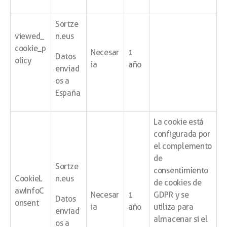
Sortze
viewed_
n.eus
cookie_p
Necesar
1
Datos
olicy
ia
año
enviad
os a
España
La cookie está
configurada por
el complemento
de
Sortze
consentimiento
CookieL
n.eus
de cookies de
awInfoC
Necesar
1
GDPR y se
Datos
onsent
ia
año
utiliza para
enviad
almacenar si el
os a