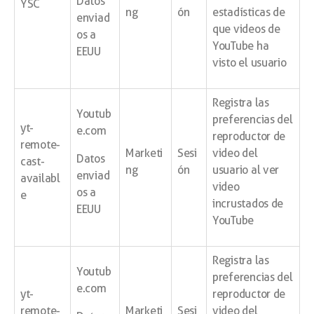
Datos
YSC
ng
ón
estadísticas de
enviad
que videos de
os a
YouTube ha
EEUU
visto el usuario
Registra las
Youtub
preferencias del
yt-
e.com
reproductor de
remote-
Marketi
Sesi
video del
Datos
cast-
ng
ón
usuario al ver
enviad
availabl
video
os a
e
incrustados de
EEUU
YouTube
Registra las
Youtub
preferencias del
e.com
yt-
reproductor de
remote-
Marketi
Sesi
video del