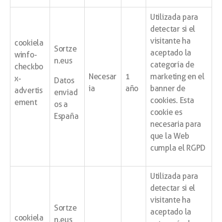
Utilizada para
detectar si el
visitante ha
cookiela
Sortze
aceptado la
winfo-
n.eus
categoría de
checkbo
Necesar
1
marketing en el
x-
Datos
ia
año
banner de
advertis
enviad
cookies. Esta
ement
os a
cookie es
España
necesaria para
que la Web
cumpla el RGPD
Utilizada para
detectar si el
visitante ha
Sortze
aceptado la
cookiela
n.eus