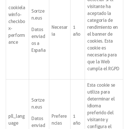
visitante ha
cookiela
Sortze
aceptado la
winfo-
n.eus
categoría de
checkbo
Necesar
1
rendimiento en
x-
Datos
ia
año
el banner de
perform
enviad
cookies. Esta
ance
os a
cookie es
España
necesaria para
que la Web
cumpla el RGPD
Esta cookie se
utiliza para
determinar el
Sortze
idioma
n.eus
preferido del
pll_lang
Prefere
1
Datos
visitante y
uage
ncias
año
enviad
configura el