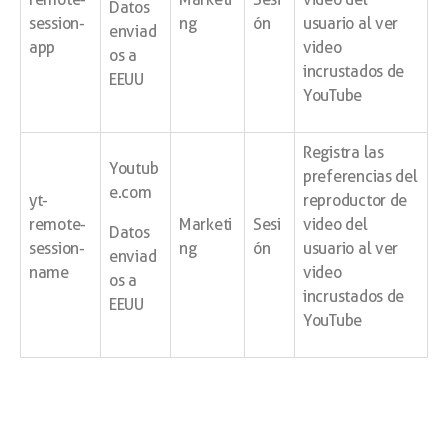
Datos
session-
ng
ón
usuario al ver
enviad
app
video
os a
incrustados de
EEUU
YouTube
Registra las
Youtub
preferencias del
e.com
yt-
reproductor de
remote-
Marketi
Sesi
video del
Datos
session-
ng
ón
usuario al ver
enviad
name
video
os a
incrustados de
EEUU
YouTube