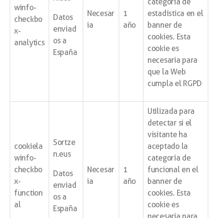
categoría de
winfo-
Necesar
1
estadística en el
Datos
checkbo
ia
año
banner de
enviad
x-
cookies. Esta
os a
analytics
cookie es
España
necesaria para
que la Web
cumpla el RGPD
Utilizada para
detectar si el
visitante ha
Sortze
cookiela
aceptado la
n.eus
winfo-
categoría de
checkbo
Necesar
1
funcional en el
Datos
x-
ia
año
banner de
enviad
function
cookies. Esta
os a
al
cookie es
España
necesaria para