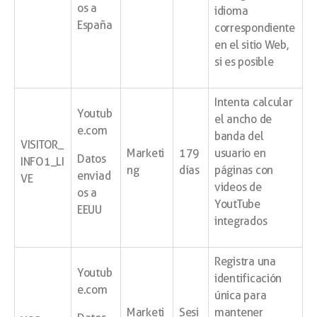
os a
idioma
España
correspondiente
en el sitio Web,
si es posible
Intenta calcular
Youtub
el ancho de
e.com
banda del
VISITOR_
Marketi
179
usuario en
Datos
INFO1_LI
ng
días
páginas con
enviad
VE
videos de
os a
YoutTube
EEUU
integrados
Registra una
Youtub
identificación
e.com
única para
Marketi
Sesi
mantener