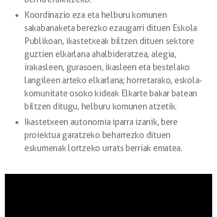
Koordinazio eza eta helburu komunen
sakabanaketa berezko ezaugarri dituen Eskola
Publikoan, ikastetxeak biltzen dituen sektore
guztien elkarlana ahalbideratzea, alegia,
irakasleen, gurasoen, ikasleen eta bestelako
langileen arteko elkarlana; horretarako, eskola-
komunitate osoko kideak Elkarte bakar batean
biltzen ditugu, helburu komunen atzetik.
Ikastetxeen autonomia iparra izanik, bere
proiektua garatzeko beharrezko dituen
eskumenak lortzeko urrats berriak ematea.