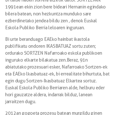
1991ean ekin zion bere bideari Hernanin egindako
bilera batean, non hezkuntza munduko sare
ezberdinetako jendea bildu zen , denok Euskal
Eskola Publiko Berria leloaren inguruan.
Bi urte beranduago EAEko hainbat ikastola
publifikatu ondoren IKASBATUAZ sortu zuten;
ordurako SORTZEN Nafarroako eskola publikoen
inguruko elkarte bilakatua zen.Beraz, 91n
abiatutako prozesuari esker, Nafarroako Sortzen-ek
eta EAEko lkasbatuaz-ek, bi errealitate bihurtuta, bat
egin dugu Sortzen-Ikasbatuaz Elkartea sortuz.
Euskal Eskola Publiko Berriaren alde, helburu eder
hori gauzatze aldera, indarrak bilduz, lanean
jarraitzen dugu.
2012an gogoeta prozesu batean murgildu ginen