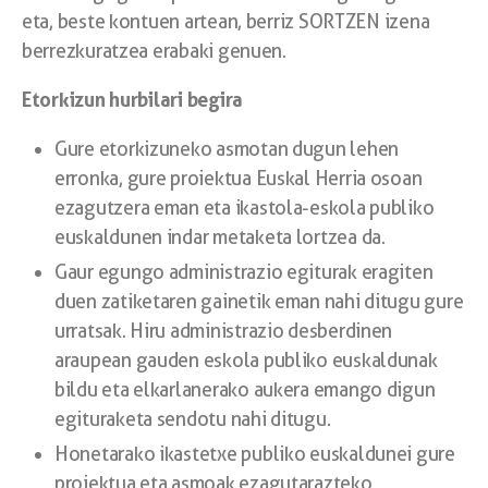
eta, beste kontuen artean, berriz SORTZEN izena
berrezkuratzea erabaki genuen.
Etorkizun hurbilari begira
Gure etorkizuneko asmotan dugun lehen
erronka, gure proiektua Euskal Herria osoan
ezagutzera eman eta ikastola-eskola publiko
euskaldunen indar metaketa lortzea da.
Gaur egungo administrazio egiturak eragiten
duen zatiketaren gainetik eman nahi ditugu gure
urratsak. Hiru administrazio desberdinen
araupean gauden eskola publiko euskaldunak
bildu eta elkarlanerako aukera emango digun
egituraketa sendotu nahi ditugu.
Honetarako ikastetxe publiko euskaldunei gure
proiektua eta asmoak ezagutarazteko