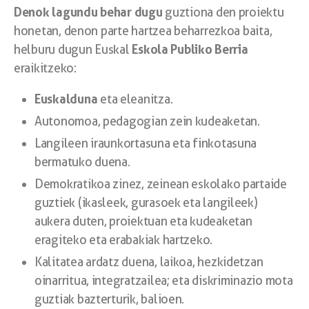
Denok lagundu behar dugu
guztiona den proiektu
honetan, denon parte hartzea beharrezkoa baita,
Eskola Publiko Berria
helburu dugun Euskal
eraikitzeko:
Euskalduna
eta eleanitza.
Autonomoa, pedagogian zein kudeaketan.
Langileen iraunkortasuna eta finkotasuna
bermatuko duena.
Demokratikoa zinez, zeinean eskolako partaide
guztiek (ikasleek, gurasoek eta langileek)
aukera duten, proiektuan eta kudeaketan
eragiteko eta erabakiak hartzeko.
Kalitatea ardatz duena, laikoa, hezkidetzan
oinarritua, integratzailea; eta diskriminazio mota
guztiak bazterturik, balioen.