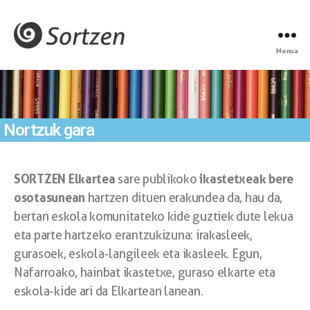
Menua
Nortzuk gara
SORTZEN Elkartea
ikastetxeak bere
sare publikoko
osotasunean
hartzen dituen erakundea da, hau da,
bertan eskola komunitateko kide guztiek dute lekua
eta parte hartzeko erantzukizuna: irakasleek,
gurasoek, eskola-langileek eta ikasleek. Egun,
Nafarroako, hainbat ikastetxe, guraso elkarte eta
eskola-kide ari da Elkartean lanean.