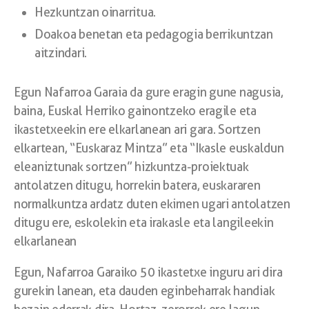
Hezkuntzan oinarritua.
Doakoa benetan eta pedagogia berrikuntzan
aitzindari.
Egun Nafarroa Garaia da gure eragin gune nagusia,
baina, Euskal Herriko gainontzeko eragile eta
ikastetxeekin ere elkarlanean ari gara. Sortzen
elkartean, “Euskaraz Mintza” eta “Ikasle euskaldun
eleaniztunak sortzen” hizkuntza-proiektuak
antolatzen ditugu, horrekin batera, euskararen
normalkuntza ardatz duten ekimen ugari antolatzen
ditugu ere, eskolekin eta irakasle eta langileekin
elkarlanean
Egun, Nafarroa Garaiko 50 ikastetxe inguru ari dira
gurekin lanean, eta dauden eginbeharrak handiak