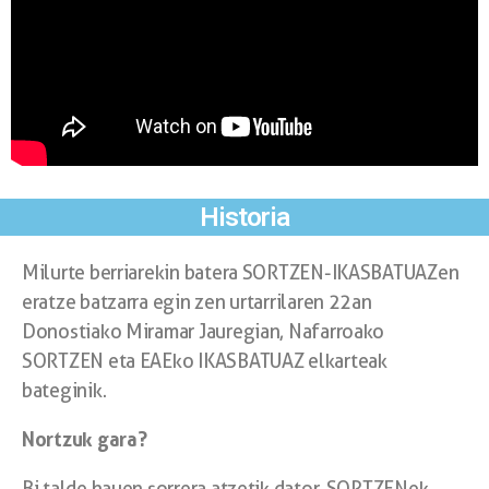
Historia
Milurte berriarekin batera SORTZEN-IKASBATUAZen
eratze batzarra egin zen urtarrilaren 22an
Donostiako Miramar Jauregian, Nafarroako
SORTZEN eta EAEko IKASBATUAZ elkarteak
bateginik.
Nortzuk gara?
Bi talde hauen sorrera atzetik dator. SORTZENek