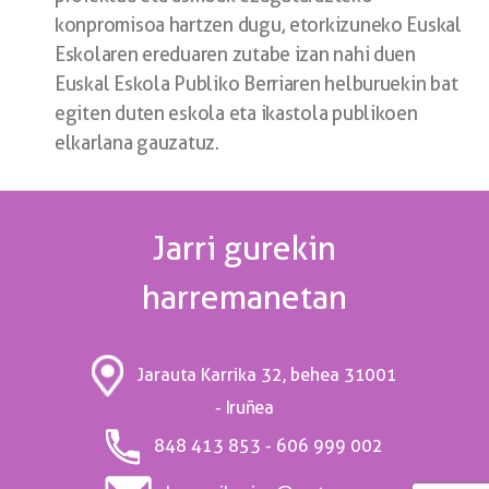
konpromisoa hartzen dugu, etorkizuneko Euskal
Eskolaren ereduaren zutabe izan nahi duen
Euskal Eskola Publiko Berriaren helburuekin bat
egiten duten eskola eta ikastola publikoen
elkarlana gauzatuz.
Jarri gurekin
harremanetan
31001
Jarauta Karrika 32, behea
- Iruñea
848 413 853 - 606 999 002