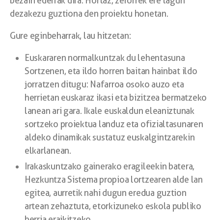
bezain ederrak dira. Hortaz, zerorrek ere lagun
dezakezu guztiona den proiektu honetan.
Gure eginbeharrak, lau hitzetan:
Euskararen normalkuntzak du lehentasuna
Sortzenen, eta ildo horren baitan hainbat ildo
jorratzen ditugu: Nafarroa osoko auzo eta
herrietan euskaraz ikasi eta bizitzea bermatzeko
lanean ari gara. Ikale euskaldun eleaniztunak
sortzeko proiektua landuz eta ofizialtasunaren
aldeko dinamikak sustatuz euskalgintzarekin
elkarlanean.
Irakaskuntzako gainerako eragileekin batera,
Hezkuntza Sistema propioa lortzearen alde lan
egitea, aurretik nahi dugun eredua guztion
artean zehaztuta, etorkizuneko eskola publiko
berria eraikitzeko.