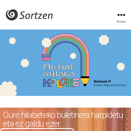
Menua
Gure hilabeteko buletinera harpidetu
eta ez galdu ezer.