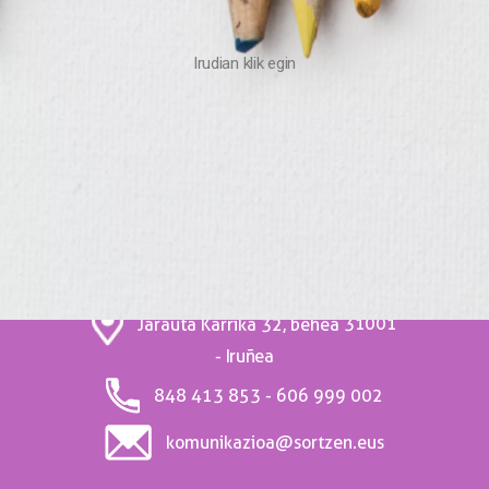
Irudian klik egin
Jarri gurekin
harremanetan
31001
Jarauta Karrika 32, behea
- Iruñea
848 413 853 - 606 999 002
komunikazioa@sortzen.eus