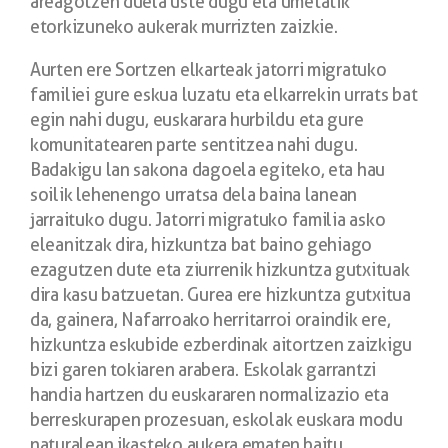
areagotzen duela uste dugu eta umetatik
etorkizuneko aukerak murrizten zaizkie.
Aurten ere Sortzen elkarteak jatorri migratuko
familiei gure eskua luzatu eta
elkarrekin urrats bat
egin nahi dugu, euskarara hurbildu eta gure
komunitatearen
parte sentitzea nahi dugu.
Badakigu lan sakona dagoela egiteko, eta hau
soilik
lehenengo urratsa dela baina lanean
jarraituko dugu. Jatorri migratuko familia asko
eleanitzak dira, hizkuntza bat baino gehiago
ezagutzen dute eta ziurrenik hizkuntza
gutxituak
dira kasu batzuetan. Gurea ere hizkuntza gutxitua
da, gainera, Nafarroako
herritarroi oraindik ere,
hizkuntza eskubide ezberdinak aitortzen zaizkigu
bizi garen
tokiaren arabera. Eskolak garrantzi
handia hartzen du euskararen normalizazio eta
berreskurapen prozesuan, eskolak euskara modu
naturalean ikasteko aukera ematen
baitu.