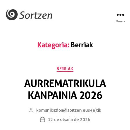
Menua
Kategoria:
Berriak
BERRIAK
AURREMATRIKULA
KANPAINIA 2026
komunikazioa@sortzen.eus
-(e)tik
12 de otsaila de 2026