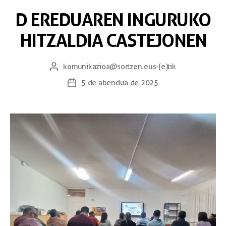
D EREDUAREN INGURUKO
HITZALDIA CASTEJONEN
komunikazioa@sortzen.eus
-(e)tik
5 de abendua de 2025