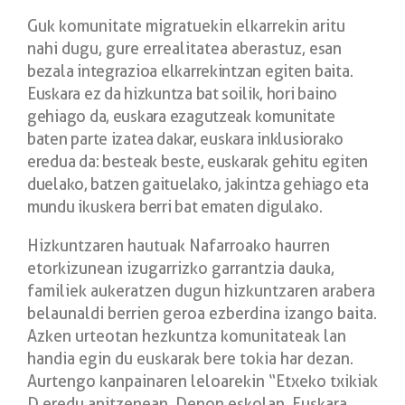
Guk komunitate migratuekin elkarrekin aritu
nahi dugu, gure errealitatea aberastuz,
esan
bezala integrazioa elkarrekintzan egiten baita.
Euskara ez da hizkuntza bat
soilik, hori baino
gehiago da, euskara ezagutzeak komunitate
baten parte izatea
dakar, euskara inklusiorako
eredua da: besteak beste, euskarak gehitu egiten
duelako,
batzen gaituelako, jakintza gehiago eta
mundu ikuskera berri bat ematen digulako.
Hizkuntzaren hautuak Nafarroako haurren
etorkizunean izugarrizko garrantzia dauka,
familiek aukeratzen dugun hizkuntzaren arabera
belaunaldi berrien geroa ezberdina
izango baita.
Azken urteotan hezkuntza komunitateak lan
handia egin du euskarak
bere tokia har dezan.
Aurtengo kanpainaren leloarekin “Etxeko txikiak
D eredu
anitzenean, Denon eskolan, Euskara