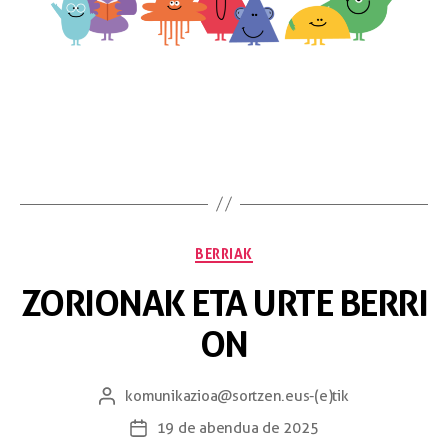
BERRIAK
ZORIONAK ETA URTE BERRI
ON
komunikazioa@sortzen.eus
-(e)tik
19 de abendua de 2025