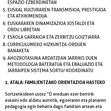
ESPAZIO EZBERDINETAN
EUSKAL KULTURAREN TRANSMISIOA, PRESTIGIOA
ETA ATXIKIMENDUA
EUSKARAREN DINAMIZAZIOA JOSTALDI ETA
ORDU LIBRETAN
ESKOLA GARRAIOA ETA ZERBITZU GOIZTIARRA
CURRICULUMEKO HIZKUNTZA-ORDUEN
BANAKETA
AHOZKOTASUNA ARDATZEAN JARRIKO DUEN
METODOLOGIA BATERATUA ETA EBALUAZIO ETA
JARRAIPEN SISTEMA SORTU/ KOORDINATU
1. ATALA: FAMILIENTZAKO ORIENTAZIOA HASTEKO
Sortzenkideen ustez “D ereduan ezer berririk
eskaini edo aldatu aurretik, egoeraren eta planaren
pedagogia egin beharra dago familien artean eta