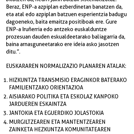
Beraz, ENP-a azpiplan ezberdinetan banatzen da,
eta atal edo azpiplan batzuen esperientzia badugu
dagoeneko, baita emaitza positiboak ere. Gure
ENP-a Iruñerria edo antzeko euskalduntze
prozesuan dauden eskualdeetarako baliagarria da,
baina arnasguneetarako ere ideia asko jasotzen
ditu.”.
EUSKARAREN NORMALIZAZIO PLANAREN ATALAK:
HIZKUNTZA TRANSMISIO ERAGINKOR BATERAKO
FAMILIENTZAKO ORIENTAZIOA
AISIARAKO POLITIKA ETA ESKOLAZ KANPOKO
JARDUEREN ESKAINTZA
JANTOKIA ETA EGUERDIKO JOLASTOKIA
MURGILTZEAREN ETA MANTENTZEAREN
ZAINKETA HEZKUNTZA KOMUNITATEAREN