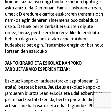
komunikazioa oso ongi landu. Familien tipologia
asko aniztu da D ereduan. Familia askoren artean,
umeak D eredura ekarrita euskararen transmisioan
nahikoa egin denaren sinesmena oso zabalduta
dago. Datuek beste zerbait erakusten digute
ordea, beraz, pentsaera hori erradikalki eraldatu
beharra dago eta bestelako espektatiben
kudeaketa bat egin. Transmisio eraginkor bat nola
lortzen den azalduko
JANTOKIRAKO ETA ESKOLAZ KANPOKO
JARDUETARAKO ESPERIENTZIAK:
Eskolaz kanpoko jardueretarako azpiplanean (2.
atala), besteak beste, Jauzi.eus eskolaz kanpoko
jardueren bilatzailean eskola eta udal ezberdinen
parte hartzea bilatzen da, bertan partaide direnen
artean sare bat osatuz eta elkar lagunduz. Planaren