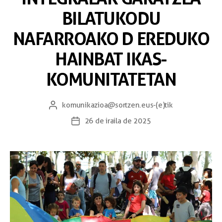
BILATUKODU
NAFARROAKO D EREDUKO
HAINBAT IKAS-
KOMUNITATETAN
komunikazioa@sortzen.eus
-(e)tik
26 de iraila de 2025