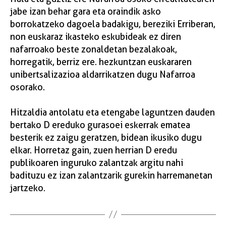
jabe izan behar gara eta oraindik asko
borrokatzeko dagoela badakigu, bereziki Erriberan,
non euskaraz ikasteko eskubideak ez diren
nafarroako beste zonaldetan bezalakoak,
horregatik, berriz ere. hezkuntzan euskararen
unibertsalizazioa aldarrikatzen dugu Nafarroa
osorako.
Hitzaldia antolatu eta etengabe laguntzen dauden
bertako D ereduko gurasoei eskerrak ematea
besterik ez zaigu geratzen, bidean ikusiko dugu
elkar. Horretaz gain, zuen herrian D eredu
publikoaren inguruko zalantzak argitu nahi
badituzu ez izan zalantzarik gurekin harremanetan
jartzeko.