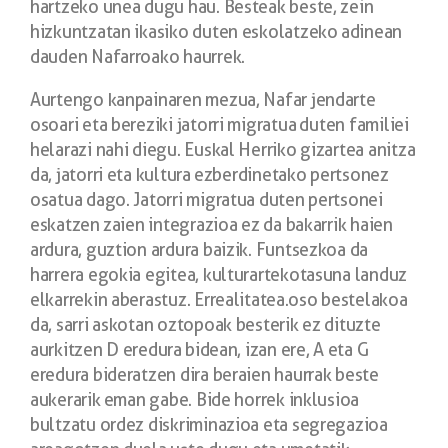
hartzeko unea dugu hau. Besteak beste, zein
hizkuntzatan ikasiko duten eskolatzeko
adinean
dauden Nafarroako haurrek.
Aurtengo kanpainaren mezua, Nafar jendarte
osoari eta bereziki jatorri migratua
duten familiei
helarazi nahi diegu. Euskal Herriko gizartea anitza
da, jatorri eta kultura
ezberdinetako pertsonez
osatua dago. Jatorri migratua duten pertsonei
eskatzen
zaien integrazioa ez da bakarrik haien
ardura, guztion ardura baizik. Funtsezkoa da
harrera egokia egitea, kulturartekotasuna landuz
elkarrekin aberastuz. Errealitatea.
oso bestelakoa
da, sarri askotan oztopoak besterik ez dituzte
aurkitzen D eredura
bidean, izan ere, A eta G
eredura bideratzen dira beraien haurrak beste
aukerarik
eman gabe. Bide horrek inklusioa
bultzatu ordez diskriminazioa eta segregazioa