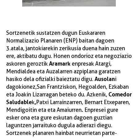
Sortzenetik sustatzen dugun Euskararen
Normalizazio Planaren (ENP) baitan dagoen
3.atala, jantokiarekin zerikusia duena hain zuzen
ere, aktibatu dugu. Honen ondorioz eta negoziazio
Aramark
askoren geroztik
enpresak Atargi,
Mendialdea eta Auzalarren azpiplana garatzen
Ausolan
hasiko dela ofizialki baieztatu digu.
i
dagokionez, San Frantziskon, Hegoalden, Ezkaban
Comedor
eta Joakin Lizarragan beteko du. Azkenik,
Saludable
,
k
Patxi Larrainzarren, Bernart Etxeparen,
.
Mendigoitin eta eta Amaiurren
Enpresei gure
esker ona eta gure eskutan dagoen guztian
laguntzen jarraituko dugula adierazi diegu.
Sortzenek planaren hainbat neurrietan parte-