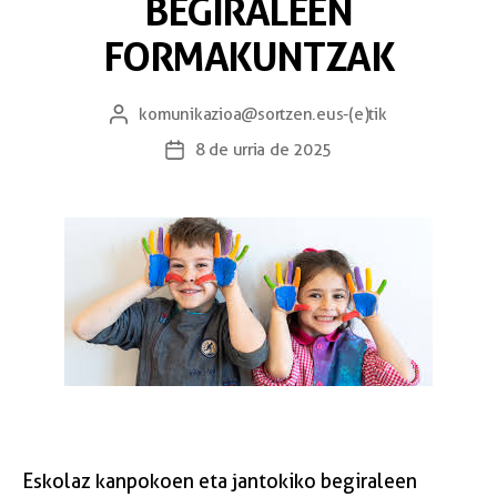
BEGIRALEEN
FORMAKUNTZAK
komunikazioa@sortzen.eus
-(e)tik
8 de urria de 2025
Eskolaz kanpokoen eta jantokiko begiraleen