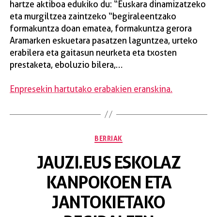
hartze aktiboa edukiko du: “Euskara dinamizatzeko
eta murgiltzea zaintzeko “begiraleentzako
formakuntza doan ematea, formakuntza gerora
Aramarken eskuetara pasatzen laguntzea, urteko
erabilera eta gaitasun neurketa eta txosten
prestaketa, eboluzio bilera,…
Enpresekin hartutako erabakien eranskina.
BERRIAK
JAUZI.EUS ESKOLAZ
KANPOKOEN ETA
JANTOKIETAKO