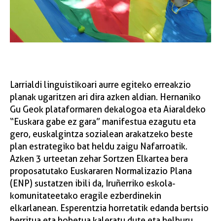
Larrialdi linguistikoari aurre egiteko erreakzio
planak ugaritzen ari dira azken aldian. Hernaniko
Gu Geok plataformaren dekalogoa eta Aiaraldeko
“Euskara gabe ez gara” manifestua ezagutu eta
gero, euskalgintza sozialean arakatzeko beste
plan estrategiko bat heldu zaigu Nafarroatik.
Azken 3 urteetan zehar Sortzen Elkartea bera
proposatutako Euskararen Normalizazio Plana
(ENP) sustatzen ibili da, Iruñerriko eskola-
komunitateetako eragile ezberdinekin
elkarlanean. Esperentzia horretatik edanda bertsio
berritua eta hobetua kaleratu dute eta helburu