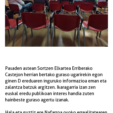
Pasaden astean Sortzen Elkartea Erriberako
Castejon herrian bertako guraso ugarirekin egon
ginen D ereduaren inguruko informazioa eman eta
zalantza batzuk argitzen. Ikaragarria izan zen
euskal eredu publikoan interes handia zuten
hainbeste guraso agertu izanak.
Hala eta guztiz ere Nafarroa osoko errealitatearen