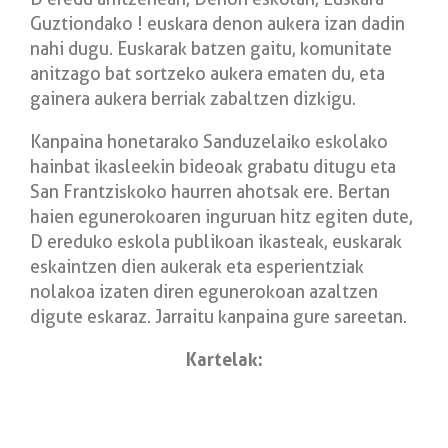
Guztiondako ! euskara denon aukera izan dadin
nahi dugu. Euskarak batzen gaitu, komunitate
anitzago bat sortzeko aukera ematen
du, eta
gainera aukera berriak zabaltzen dizkigu.
Kanpaina honetarako Sanduzelaiko eskolako
hainbat ikasleekin bideoak grabatu
ditugu eta
San Frantziskoko haurren ahotsak ere. Bertan
haien egunerokoaren
inguruan hitz egiten dute,
D ereduko eskola publikoan ikasteak, euskarak
eskaintzen
dien aukerak eta esperientziak
nolakoa izaten diren egunerokoan azaltzen
digute
eskaraz. Jarraitu kanpaina gure sareetan.
Kartelak: