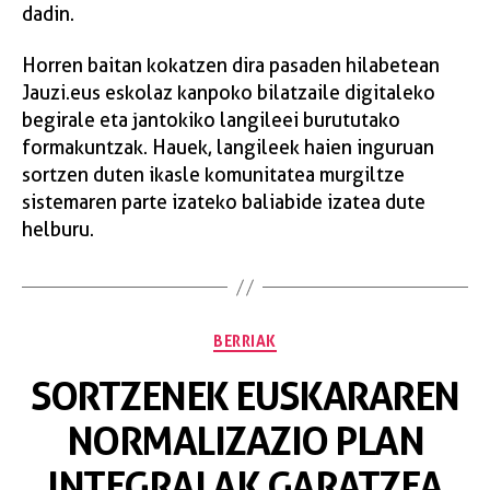
dadin.
Horren baitan kokatzen dira pasaden hilabetean
Jauzi.eus eskolaz kanpoko bilatzaile digitaleko
begirale eta jantokiko langileei burututako
formakuntzak. Hauek, langileek haien inguruan
sortzen duten ikasle komunitatea murgiltze
sistemaren parte izateko baliabide izatea dute
helburu.
BERRIAK
SORTZENEK EUSKARAREN
NORMALIZAZIO PLAN
INTEGRALAK GARATZEA