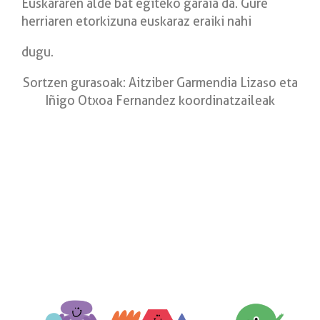
Euskararen alde bat egiteko garaia da. Gure
herriaren etorkizuna euskaraz eraiki nahi
dugu.
Sortzen gurasoak: Aitziber Garmendia Lizaso eta
Iñigo Otxoa Fernandez koordinatzaileak