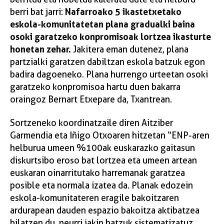
Nafarroako 5 ikastetxetako
berri bat jarri:
eskola-komunitatetan plana gradualki baina
osoki garatzeko konpromisoak lortzea ikasturte
honetan zehar.
Jakitera eman dutenez, plana
partzialki garatzen dabiltzan eskola batzuk egon
badira dagoeneko. Plana hurrengo urteetan osoki
garatzeko konpromisoa hartu duen bakarra
oraingoz Bernart Etxepare da, Txantrean.
Sortzeneko koordinatzaile diren Aitziber
Garmendia eta Iñigo Otxoaren hitzetan “ENP-aren
helburua umeen %100ak euskarazko gaitasun
diskurtsibo eroso bat lortzea eta umeen artean
euskaran oinarritutako harremanak garatzea
posible eta normala izatea da. Planak edozein
eskola-komunitateren eragile bakoitzaren
ardurapean dauden espazio bakoitza aktibatzea
bilatzen du, neurri jakin batzuk sistematizatuz.