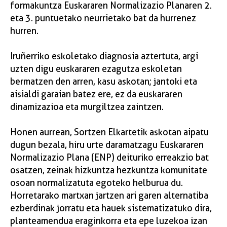
formakuntza Euskararen Normalizazio Planaren 2.
eta 3. puntuetako neurrietako bat da hurrenez
hurren.
Iruñerriko eskoletako diagnosia aztertuta, argi
uzten digu euskararen ezagutza eskoletan
bermatzen den arren, kasu askotan; jantoki eta
aisialdi garaian batez ere, ez da euskararen
dinamizazioa eta murgiltzea zaintzen.
Honen aurrean, Sortzen Elkartetik askotan aipatu
dugun bezala, hiru urte daramatzagu Euskararen
Normalizazio Plana (ENP) deituriko erreakzio bat
osatzen, zeinak hizkuntza hezkuntza komunitate
osoan normalizatuta egoteko helburua du.
Horretarako martxan jartzen ari garen alternatiba
ezberdinak jorratu eta hauek sistematizatuko dira,
planteamendua eraginkorra eta epe luzekoa izan