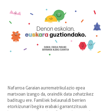
Nafarroa Garaian aurrematrikulazio epea
martxoan izango da, oraindik data zehatzik
ez
baditugu ere. Familiek belaunaldi berrien
etorkizunari begira erabaki garrantzitsuak