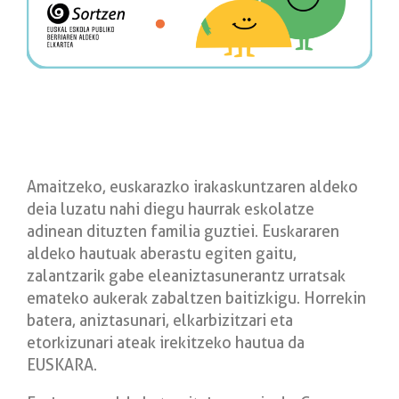
Amaitzeko, euskarazko irakaskuntzaren aldeko
deia luzatu nahi diegu haurrak
eskolatze
adinean dituzten familia guztiei. Euskararen
aldeko hautuak aberastu egiten
gaitu,
zalantzarik gabe eleaniztasunerantz urratsak
emateko aukerak zabaltzen
baitizkigu. Horrekin
batera, aniztasunari, elkarbizitzari eta
etorkizunari ateak
irekitzeko hautua da
EUSKARA.