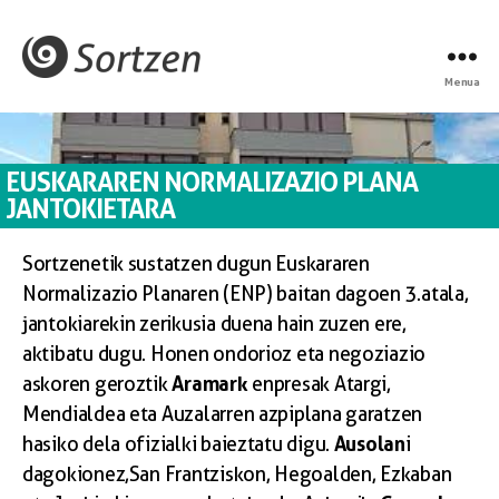
Menua
EUSKARAREN NORMALIZAZIO PLANA
JANTOKIETARA
Sortzenetik sustatzen dugun Euskararen
Normalizazio Planaren (ENP) baitan dagoen 3.atala,
jantokiarekin zerikusia duena hain zuzen ere,
aktibatu dugu. Honen ondorioz eta negoziazio
Aramark
askoren geroztik
enpresak Atargi,
Mendialdea eta Auzalarren azpiplana garatzen
Ausolan
hasiko dela ofizialki baieztatu digu.
i
dagokionez, San Frantziskon, Hegoalden, Ezkaban