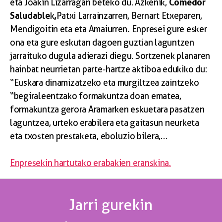
Comedor
eta Joakin Lizarragan beteko du. Azkenik,
Saludable
,
k
Patxi Larrainzarren, Bernart Etxeparen,
.
Mendigoitin eta eta Amaiurren
Enpresei gure esker
ona eta gure eskutan dagoen guztian laguntzen
jarraituko dugula adierazi diegu. Sortzenek planaren
hainbat neurrietan parte-hartze aktiboa edukiko du:
“Euskara dinamizatzeko eta murgiltzea zaintzeko
“begiraleentzako formakuntza doan ematea,
formakuntza gerora Aramarken eskuetara pasatzen
laguntzea, urteko erabilera eta gaitasun neurketa
eta txosten prestaketa, eboluzio bilera,…
Enpresekin hartutako erabakien eranskina.
Jarri gurekin