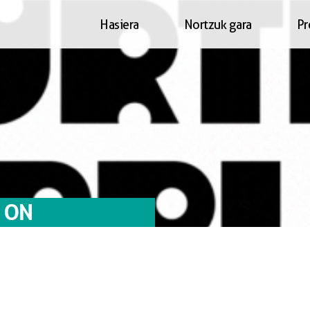
Hasiera
Nortzuk gara
Pr
 ON