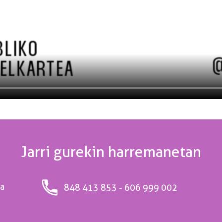
Jarri gurekin harremanetan
ea
848 413 853 - 606 999 002