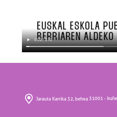
31001 - Iruñ
Jarauta Karrika 32, behea