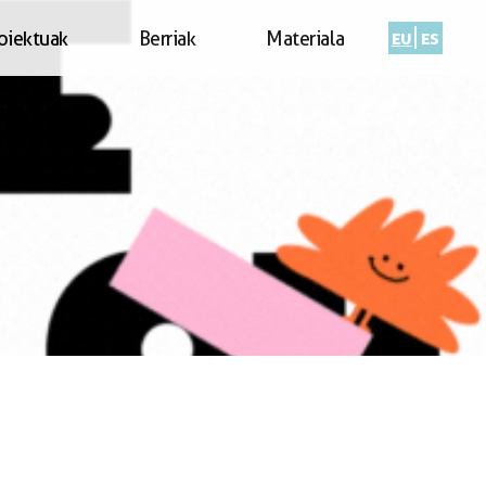
eu
es
oiektuak
Berriak
Materiala