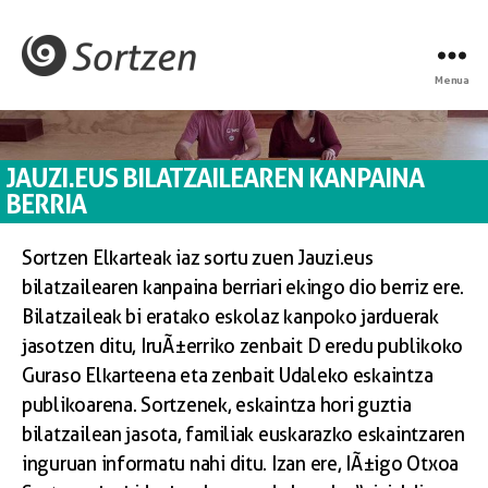
Menua
JAUZI.EUS BILATZAILEAREN KANPAINA
BERRIA
Sortzen Elkarteak iaz sortu zuen Jauzi.eus
bilatzailearen kanpaina berriari ekingo dio berriz ere.
Bilatzaileak bi eratako eskolaz kanpoko jarduerak
jasotzen ditu, IruÃ±erriko zenbait D eredu publikoko
Guraso Elkarteena eta zenbait Udaleko eskaintza
publikoarena. Sortzenek, eskaintza hori guztia
bilatzailean jasota, familiak euskarazko eskaintzaren
inguruan informatu nahi ditu. Izan ere, IÃ±igo Otxoa