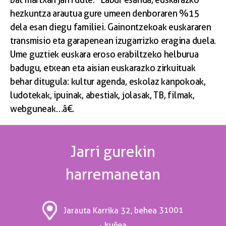
hezkuntza arautua gure umeen denboraren %15
dela esan diegu familiei. Gainontzekoak euskararen
transmisio eta garapenean izugarrizko eragina duela.
Ume guztiek euskara eroso erabiltzeko helburua
badugu, etxean eta aisian euskarazko zirkuituak
behar ditugula: kultur agenda, eskolaz kanpokoak,
ludotekak, ipuinak, abestiak, jolasak, TB, filmak,
webguneak…â€.
Jarri gurekin
harremanetan
31001
Jarauta Karrika 32, behea
- Iruñea