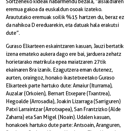
Sortzeneko kideak nabarmendu bezala, “aisialdiaren
eremua gakoa da euskaldun osoak izateko.
Araututako eremuak soilik %15 hartzen du, beraz ez
da nahikoa D ereduarekin, eta datuak hala erakutsi
dute”.
Guraso Elkarteen eskaintzaren kasuan, Jauzi bertatik
izena emateko aukera dago ere bai, jarduera zehatz
horietarako matrikula epea maiatzaren 27tik
ekainaren 8ra izanik. Ezagutzera eman dutenez,
aurten, oraingoz, honako ikastetxeetako Guraso
Elkarteek parte hartuko dute: Amaiur (Iturrama),
Auzalar (Orkoien), Bernart Etxepare (Txantrea),
Hegoalde (Arrosadia), Joakin Lizarraga (Sarriguren)
Patxi Larraintzar (Arrotxapea), San Frantzizko (Alde
Zaharra) eta San Migel (Noain). Udalen kasuan,
honakoek hartuko dute parte: Antsoain, Aranguren,