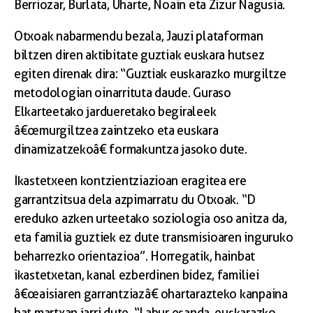
Berriozar, Burlata, Uharte, Noain eta Zizur Nagusia.
Otxoak nabarmendu bezala, Jauzi plataforman
biltzen diren aktibitate guztiak euskara hutsez
egiten direnak dira: “Guztiak euskarazko murgiltze
metodologian oinarrituta daude. Guraso
Elkarteetako jardueretako begiraleek
â€œmurgiltzea zaintzeko eta euskara
dinamizatzekoâ€ formakuntza jasoko dute.
Ikastetxeen kontzientziazioan eragitea ere
garrantzitsua dela azpimarratu du Otxoak. “D
ereduko azken urteetako soziologia oso anitza da,
eta familia guztiek ez dute transmisioaren inguruko
beharrezko orientazioa”. Horregatik, hainbat
ikastetxetan, kanal ezberdinen bidez, familiei
â€œaisiaren garrantziazâ€ ohartarazteko kanpaina
bat martxan jarri dute. “Labur esanda, euskarazko