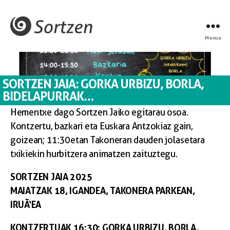
Menua
SORTZEN JAIA: GORKA URBIZU, BORLA,
BIDELAPURRAK…
Hementxe dago Sortzen Jaiko egitarau osoa.
Kontzertu, bazkari eta Euskara Antzokiaz gain,
goizean; 11:30etan Takoneran dauden jolasetara
txikiekin hurbitzera animatzen zaituztegu.
SORTZEN JAIA 2025
MAIATZAK 18, IGANDEA, TAKONERA PARKEAN,
IRUÃ‘EA
KONTZERTUAK 16:30: GORKA URBIZU, BORLA,