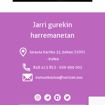
Jarri gurekin
harremanetan
31001
Jarauta Karrika 32, behea
- Iruñea
848 413 853 - 606 999 002
komunikazioa@sortzen.eus