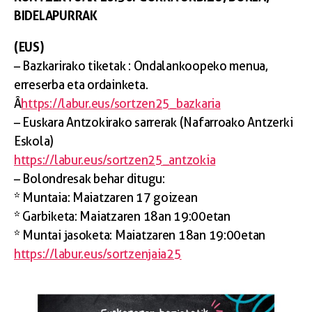
BIDELAPURRAK
(EUS)
– Bazkarirako tiketak : Ondalankoopeko menua,
erreserba eta ordainketa.
Â
https://labur.eus/sortzen25_bazkaria
– Euskara Antzokirako sarrerak (Nafarroako Antzerki
Eskola)
https://labur.eus/sortzen25_antzokia
– Bolondresak behar ditugu:
* Muntaia: Maiatzaren 17 goizean
* Garbiketa: Maiatzaren 18an 19:00etan
* Muntai jasoketa: Maiatzaren 18an 19:00etan
https://labur.eus/sortzenjaia25