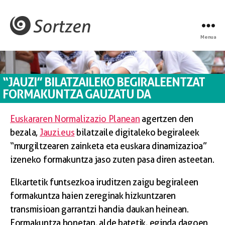
Menua
“JAUZI” BILATZAILEKO BEGIRALEENTZAT
FORMAKUNTZA GAUZATU DA
Euskararen Normalizazio Planean
agertzen den
bezala,
Jauzi.eus
bilatzaile digitaleko begiraleek
“murgiltzearen zainketa eta euskara dinamizazioa”
izeneko formakuntza jaso zuten pasa diren asteetan.
Elkartetik funtsezkoa iruditzen zaigu begiraleen
formakuntza haien zereginak hizkuntzaren
transmisioan garrantzi handia daukan heinean.
Formakuntza honetan, alde batetik, eginda dagoen