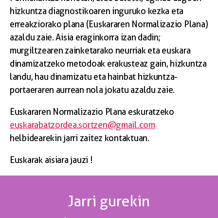
hizkuntza diagnostikoaren inguruko kezka eta
erreakziorako plana (Euskararen Normalizazio Plana)
azaldu zaie. Aisia eraginkorra izan dadin;
murgiltzearen zainketarako neurriak eta euskara
dinamizatzeko metodoak erakusteaz gain, hizkuntza
landu, hau dinamizatu eta hainbat hizkuntza-
portaeraren aurrean nola jokatu azaldu zaie.
Euskararen Normalizazio Plana eskuratzeko
euskarabatzordea.sortzen@gmail.com
helbidearekin jarri zaitez kontaktuan.
Euskarak aisiara jauzi !
Jarri gurekin