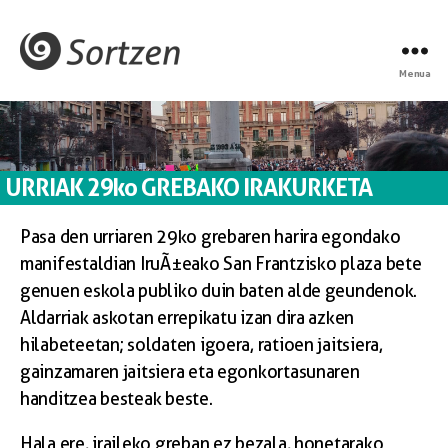
Menua
URRIAK 29ko GREBAKO IRAKURKETA
Pasa den urriaren 29ko grebaren harira egondako
manifestaldian IruÃ±eako San Frantzisko plaza bete
genuen eskola publiko duin baten alde geundenok.
Aldarriak askotan errepikatu izan dira azken
hilabeteetan; soldaten igoera, ratioen jaitsiera,
gainzamaren jaitsiera eta egonkortasunaren
handitzea besteak beste.
Hala ere, iraileko greban ez bezala, honetarako