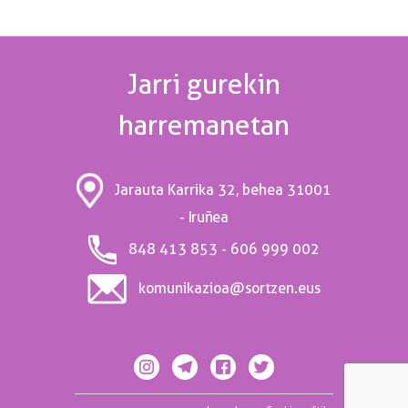
Jarri gurekin
harremanetan
31001
Jarauta Karrika 32, behea
- Iruñea
848 413 853 - 606 999 002
komunikazioa@sortzen.eus