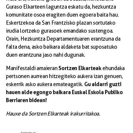
Guraso Elkarteen laguntza eskatu da, hezkuntza
komunitate osoa eragiten duen egoera baita hau.
Eskertzekoa da San Frantzisko plazan sortutako
irudia lortzeko gurasoek emandako sustengoa.
Orain, Hezkuntza Departamentuaren erantzuna da
falta dena, asko baikara aldaketa bat suposatuko
duen erantzuna jaso nahi dugunak.
Sortzen Elkarteak
Manifestaldi amaieran
ehundaka
pertsonen aurrean hitzegiteko aukera izan genuen,
Gu aldarri guzti
eskerrik asko aukera emateagatik.
hauen alde egongo baikara Euskal Eskola Publiko
Berriaren bidean!
Hauxe da Sortzen Elkarteak irakurritakoa.