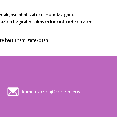
rrak jaso ahal izateko. Honetaz gain,
ituzten begiraleek ikasleekin ordubete ematen
te hartu nahi izatekotan
komunikazioa@sortzen.eus