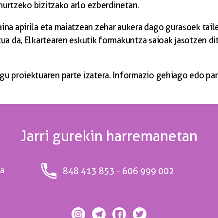
ihurtzeko bizitzako arlo ezberdinetan.
na apirila eta maiatzean zehar aukera dago gurasoek taile
tua da, Elkartearen eskutik formakuntza saioak jasotzen d
u proiektuaren parte izatera. Informazio gehiago edo par
Jarri gurekin harremanetan
ea
848 413 853 - 606 999 002