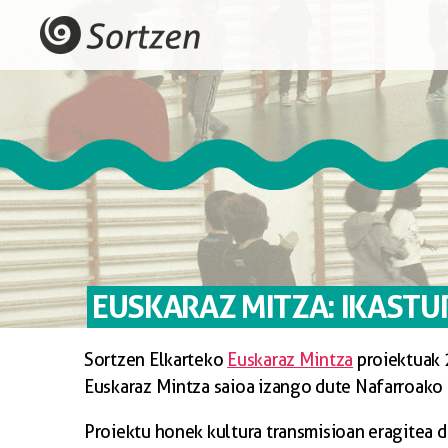
EUSKARAZ MITZA: IKASTU
Sortzen Elkarteko
Euskaraz Mintza
proiektuak 2
Euskaraz Mintza saioa izango dute Nafarroako 
Proiektu honek kultura transmisioan eragitea d