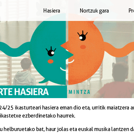
Hasiera
Nortzuk gara
Pr
RTE HASIERA
4/25 ikasturteari hasiera eman dio eta, urritik maiatzera a
ikastetxe ezberdinetako haurrek.
u helburuetako bat, haur jolas eta euskal musika lantzen d