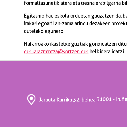
formaltasunetik atera eta tresna erabilgarria b
Egitasmo hau eskola orduetan gauzatzen da, bai
irakaslegoari lan-zama arindu dezakeen proiek
dutelako egunero.
Nafarroako ikastetxe guztiak gonbidatzen ditug
euskarazmintza@sortzen.eus
helbidera idatzi.
31001 - Iruñ
Jarauta Karrika 32, behea