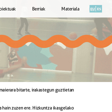
eu
es
oiektuak
Berriak
Materiala
maierara bitarte, irakastegun guztietan
a hain zuzen ere. Hizkuntza ikasgelako