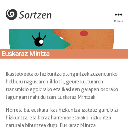
Menua
Euskaraz Mintza
Ikastetxeetako hizkuntza plangintzek zuzenduriko
helburu nagusiaren ildotik, geure kulturaren
transmisio egokirako eta ikasleen garapen osorako
lagungarri nahi du izan Euskaraz Mintzak.
Horrela ba, euskara ikas hizkuntza izateaz gain, bizi
hizkuntza, eta beraz harremanetarako hizkuntza
naturala bihurtzea dugu Euskaraz Mintza