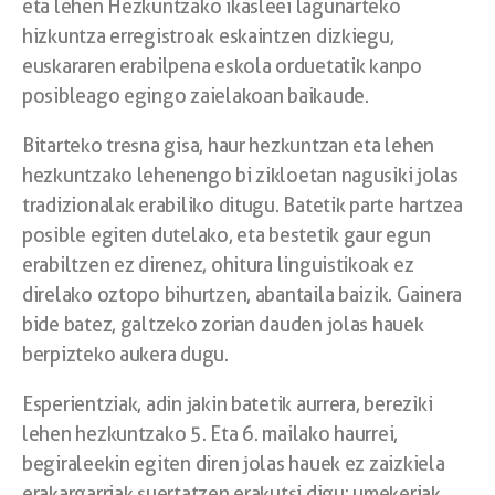
eta lehen Hezkuntzako ikasleei lagunarteko
hizkuntza erregistroak eskaintzen dizkiegu,
euskararen erabilpena eskola orduetatik kanpo
posibleago egingo zaielakoan baikaude.
Bitarteko tresna gisa, haur hezkuntzan eta lehen
hezkuntzako lehenengo bi zikloetan nagusiki jolas
tradizionalak erabiliko ditugu. Batetik parte hartzea
posible egiten dutelako, eta bestetik gaur egun
erabiltzen ez direnez, ohitura linguistikoak ez
direlako oztopo bihurtzen, abantaila baizik. Gainera
bide batez, galtzeko zorian dauden jolas hauek
berpizteko aukera dugu.
Esperientziak, adin jakin batetik aurrera, bereziki
lehen hezkuntzako 5. Eta 6. mailako haurrei,
begiraleekin egiten diren jolas hauek ez zaizkiela
erakargarriak suertatzen erakutsi digu; umekeriak