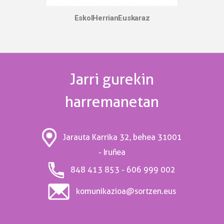
EskolHerrianEuskaraz
Jarri gurekin
harremanetan
31001
Jarauta Karrika 32, behea
- Iruñea
848 413 853 - 606 999 002
komunikazioa@sortzen.eus