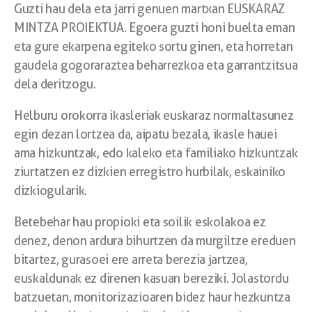
Guzti hau dela eta jarri genuen martxan EUSKARAZ
MINTZA PROIEKTUA. Egoera guzti honi buelta eman
eta gure ekarpena egiteko sortu ginen, eta horretan
gaudela gogoraraztea beharrezkoa eta garrantzitsua
dela deritzogu.
Helburu orokorra ikasleriak euskaraz normaltasunez
egin dezan lortzea da, aipatu bezala, ikasle hauei
ama hizkuntzak, edo kaleko eta familiako hizkuntzak
ziurtatzen ez dizkien erregistro hurbilak, eskainiko
dizkiogularik.
Betebehar hau propioki eta soilik eskolakoa ez
denez, denon ardura bihurtzen da murgiltze ereduen
bitartez, gurasoei ere arreta berezia jartzea,
euskaldunak ez direnen kasuan bereziki. Jolastordu
batzuetan, monitorizazioaren bidez haur hezkuntza