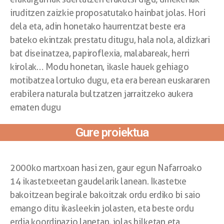
iruditzen zaizkie proposatutako hainbat jolas. Hori
dela eta, adin honetako haurrentzat beste era
bateko ekintzak prestatu ditugu, hala nola, aldizkari
bat diseinatzea, papiroflexia, malabareak, herri
kirolak… Modu honetan, ikasle hauek gehiago
motibatzea lortuko dugu, eta era berean euskararen
erabilera naturala bultzatzen jarraitzeko aukera
ematen dugu
Gure proiektua
2000ko martxoan hasi zen, gaur egun Nafarroako
14 ikastetxeetan gaudelarik lanean. Ikastetxe
bakoitzean begirale bakoitzak ordu erdiko bi saio
emango ditu ikasleekin jolasten, eta beste ordu
erdia koordinazio lanetan, jolas bilketan eta