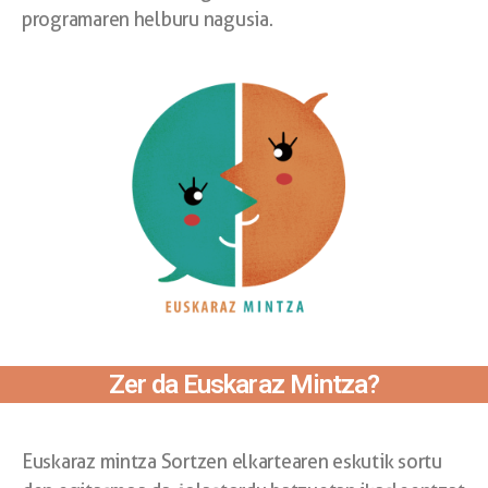
programaren helburu nagusia.
Zer da Euskaraz Mintza?
Euskaraz mintza Sortzen elkartearen eskutik sortu