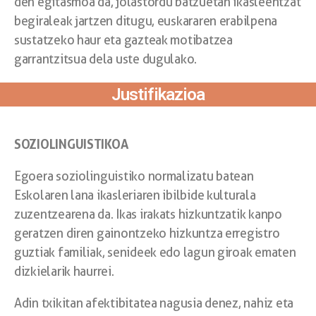
den egitasmoa da, jolastordu batzuetan ikasleentzat
begiraleak jartzen ditugu, euskararen erabilpena
sustatzeko haur eta gazteak motibatzea
garrantzitsua dela uste dugulako.
Justifikazioa
SOZIOLINGUISTIKOA
Egoera soziolinguistiko normalizatu batean
Eskolaren lana ikasleriaren ibilbide kulturala
zuzentzearena da. Ikas irakats hizkuntzatik kanpo
geratzen diren gainontzeko hizkuntza erregistro
guztiak familiak, senideek edo lagun giroak ematen
dizkielarik haurrei.
Adin txikitan afektibitatea nagusia denez, nahiz eta