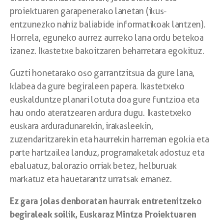
proiektuaren garapenerako lanetan (ikus-
entzunezko nahiz baliabide informatikoak lantzen).
Horrela, eguneko aurrez aurreko lana ordu betekoa
izanez. Ikastetxe bakoitzaren beharretara egokituz.
Guzti honetarako oso garrantzitsua da gure lana,
klabea da gure begiraleen papera. Ikastetxeko
euskalduntze planari lotuta doa gure funtzioa eta
hau ondo ateratzearen ardura dugu. Ikastetxeko
euskara arduradunarekin, irakasleekin,
zuzendaritzarekin eta haurrekin harreman egokia eta
parte hartzailea landuz, programaketak adostuz eta
ebaluatuz, balorazio orriak betez, helburuak
markatuz eta hauetarantz urratsak emanez.
Ez gara jolas denboratan haurrak entretenitzeko
begiraleak soilik, Euskaraz Mintza Proiektuaren