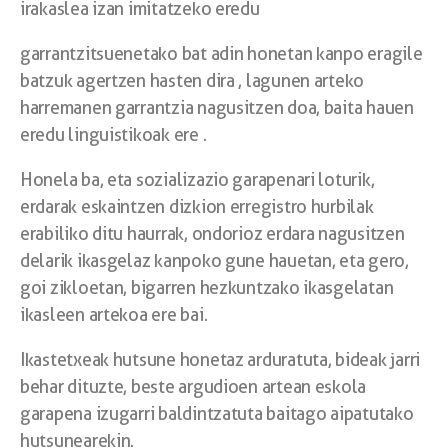
irakaslea izan imitatzeko eredu
garrantzitsuenetako bat adin honetan kanpo eragile
batzuk agertzen hasten dira , lagunen arteko
harremanen garrantzia nagusitzen doa, baita hauen
eredu linguistikoak ere .
Honela ba, eta sozializazio garapenari loturik,
erdarak eskaintzen dizkion erregistro hurbilak
erabiliko ditu haurrak, ondorioz erdara nagusitzen
delarik ikasgelaz kanpoko gune hauetan, eta gero,
goi zikloetan, bigarren hezkuntzako ikasgelatan
ikasleen artekoa ere bai.
Ikastetxeak hutsune honetaz arduratuta, bideak jarri
behar dituzte, beste argudioen artean eskola
garapena izugarri baldintzatuta baitago aipatutako
hutsunearekin.