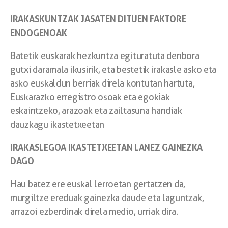
IRAKASKUNTZAK JASATEN DITUEN FAKTORE
ENDOGENOAK
Batetik euskarak hezkuntza egituratuta denbora
gutxi daramala ikusirik, eta bestetik irakasle asko eta
asko euskaldun berriak direla kontutan hartuta,
Euskarazko erregistro osoak eta egokiak
eskaintzeko, arazoak eta zailtasuna handiak
dauzkagu ikastetxeetan
IRAKASLEGOA IKASTETXEETAN LANEZ GAINEZKA
DAGO
Hau batez ere euskal lerroetan gertatzen da,
murgiltze ereduak gainezka daude eta laguntzak,
arrazoi ezberdinak direla medio, urriak dira.