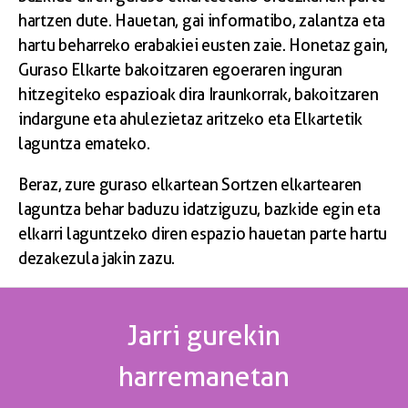
hartzen dute. Hauetan, gai informatibo, zalantza eta
hartu beharreko erabakiei eusten zaie. Honetaz gain,
Guraso Elkarte bakoitzaren egoeraren inguran
hitzegiteko espazioak dira Iraunkorrak, bakoitzaren
indargune eta ahulezietaz aritzeko eta Elkartetik
laguntza emateko.
Beraz, zure guraso elkartean Sortzen elkartearen
laguntza behar baduzu idatziguzu, bazkide egin eta
elkarri laguntzeko diren espazio hauetan parte hartu
dezakezula jakin zazu.
Jarri gurekin
harremanetan