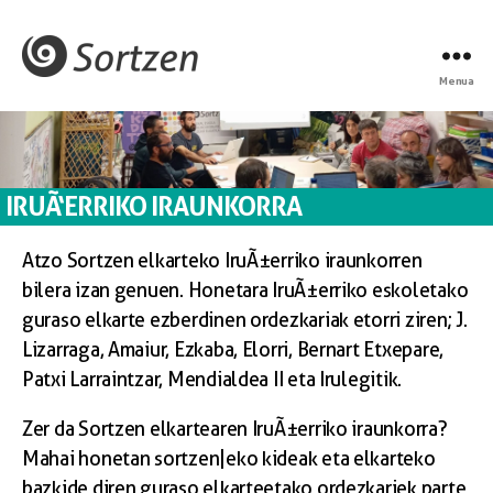
Menua
IRUÃ‘ERRIKO IRAUNKORRA
Atzo Sortzen elkarteko IruÃ±erriko iraunkorren
bilera izan genuen. Honetara IruÃ±erriko eskoletako
guraso elkarte ezberdinen ordezkariak etorri ziren; J.
Lizarraga, Amaiur, Ezkaba, Elorri, Bernart Etxepare,
Patxi Larraintzar, Mendialdea II eta Irulegitik.
Zer da Sortzen elkartearen IruÃ±erriko iraunkorra?
Mahai honetan sortzen|eko kideak eta elkarteko
bazkide diren guraso elkarteetako ordezkariek parte