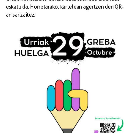
eskatu da.
Horretarako, kartelean agertzen den QR-
an sar zaitez.