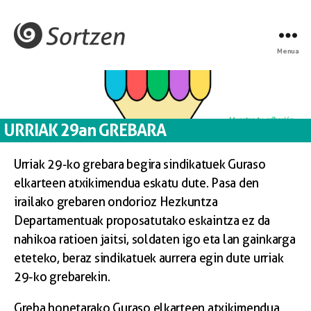
Menua
URRIAK 29an GREBARA
Urriak 29-ko grebara begira sindikatuek Guraso
elkarteen atxikimendua eskatu dute. Pasa den
irailako grebaren ondorioz Hezkuntza
Departamentuak proposatutako eskaintza ez da
nahikoa ratioen jaitsi, soldaten igo eta lan gainkarga
eteteko, beraz sindikatuek aurrera egin dute urriak
29-ko grebarekin.
Greba honetarako Guraso elkarteen atxikimendua