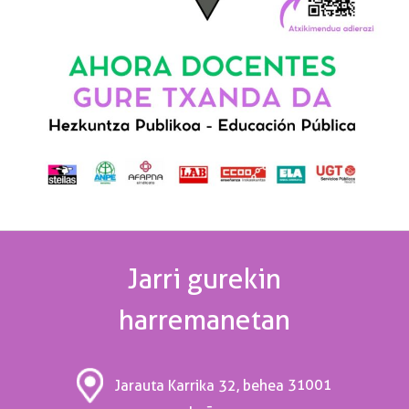
Jarri gurekin
harremanetan
31001
Jarauta Karrika 32, behea