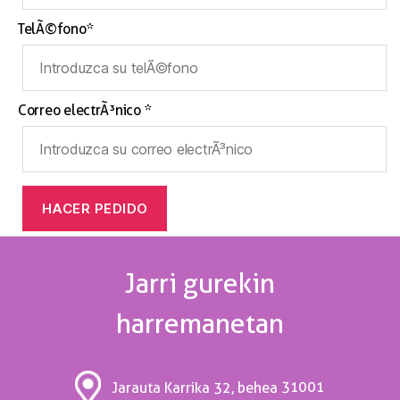
TelÃ©fono*
Correo electrÃ³nico *
Jarri gurekin
harremanetan
31001
Jarauta Karrika 32, behea