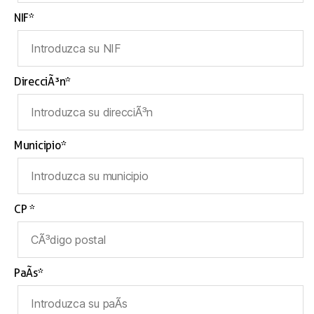
NIF*
DirecciÃ³n*
Municipio*
CP *
PaÃ­s*