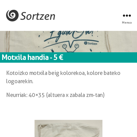
Menua
Motxila handia - 5 €
Kotoizko motxila beig kolorekoa, kolore bateko
logoarekin.
Neurriak: 40×35 (altuera x zabala zm-tan)