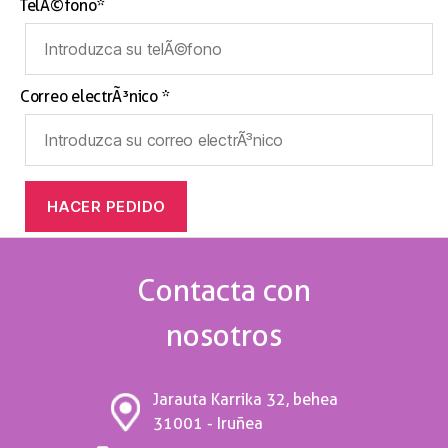
TelÃ©fono*
Correo electrÃ³nico *
Contacta con
nosotros
Jarauta Karrika 32, behea
31001 - Iruñea