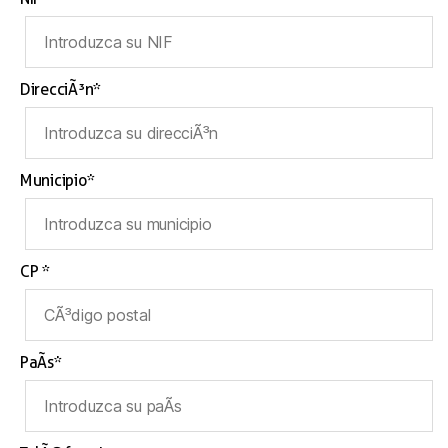
DirecciÃ³n*
Municipio*
CP *
PaÃ­s*