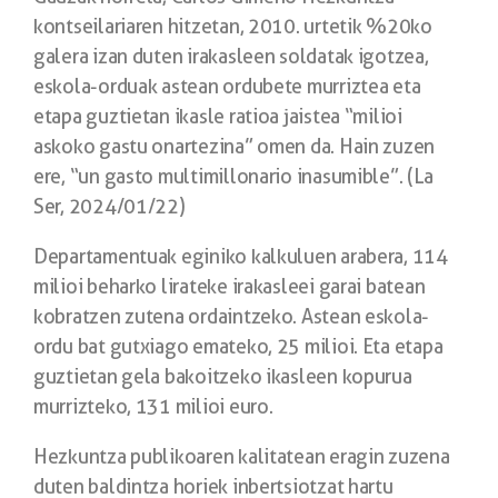
kontseilariaren hitzetan, 2010. urtetik %20ko
galera izan duten irakasleen soldatak igotzea,
eskola-orduak astean ordubete murriztea eta
etapa guztietan ikasle ratioa jaistea “milioi
askoko gastu onartezina” omen da. Hain zuzen
ere, “un gasto multimillonario inasumible”. (La
Ser, 2024/01/22)
Departamentuak eginiko kalkuluen arabera, 114
milioi beharko lirateke irakasleei garai batean
kobratzen zutena ordaintzeko. Astean eskola-
ordu bat gutxiago emateko, 25 milioi. Eta etapa
guztietan gela bakoitzeko ikasleen kopurua
murrizteko, 131 milioi euro.
Hezkuntza publikoaren kalitatean eragin zuzena
duten baldintza horiek inbertsiotzat hartu