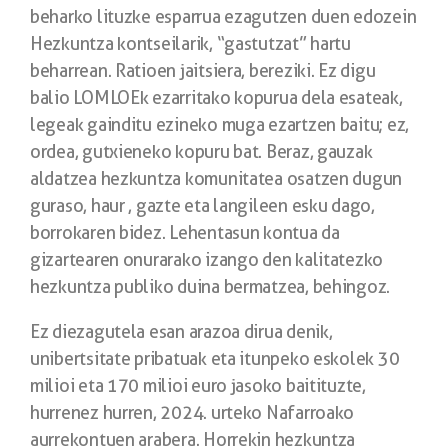
beharko lituzke esparrua ezagutzen duen edozein
Hezkuntza kontseilarik, “gastutzat” hartu
beharrean. Ratioen jaitsiera, bereziki. Ez digu
balio LOMLOEk ezarritako kopurua dela esateak,
legeak gainditu ezineko muga ezartzen baitu; ez,
ordea, gutxieneko kopuru bat. Beraz, gauzak
aldatzea hezkuntza komunitatea osatzen dugun
guraso, haur , gazte eta langileen esku dago,
borrokaren bidez. Lehentasun kontua da
gizartearen onurarako izango den kalitatezko
hezkuntza publiko duina bermatzea, behingoz.
Ez diezagutela esan arazoa dirua denik,
unibertsitate pribatuak eta itunpeko eskolek 30
milioi eta 170 milioi euro jasoko baitituzte,
hurrenez hurren, 2024. urteko Nafarroako
aurrekontuen arabera. Horrekin hezkuntza