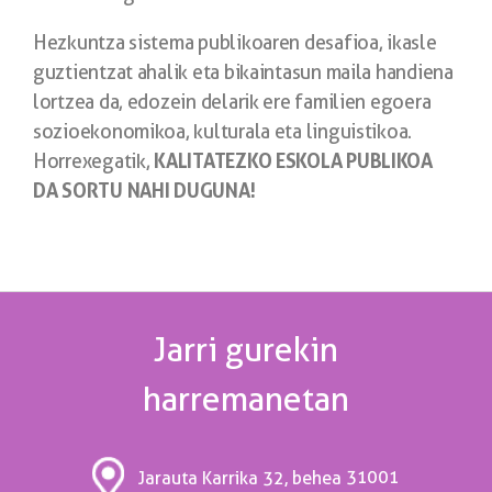
Hezkuntza sistema publikoaren desafioa, ikasle
guztientzat ahalik eta bikaintasun maila handiena
lortzea da, edozein delarik ere familien egoera
sozioekonomikoa, kulturala eta linguistikoa.
KALITATEZKO ESKOLA PUBLIKOA
Horrexegatik,
DA SORTU NAHI DUGUNA!
Jarri gurekin
harremanetan
31001
Jarauta Karrika 32, behea