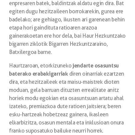
enpresaren batek, baldintzak aldatu egin dira. Bat
egiten dugu hezitzaileen borrokarekin, gurea ere
badelako; are gehiago, ikusten ari garenean behin
etapa hori gaindituta ratioaren arazoa
gainerakoetan ere hor dela, bai Haur Hezkuntzako
bigarren ziklotik Bigarren Hezkuntzaraino,
Batxilergoa barne.
jendarte osasuntsu
Haurtzaroan, etorkizuneko
baterako erabakigarriak
diren oinarriak ezartzen
dira, eta hezitzaileek eta maisu-maistrek dioten
moduan, gela barruan dituzten errealitate anitz
horiek modu egokian eta osasuntsuan artatu ahal
izateko, premiazkoa dute ratioen jaitsiera; beren
esku-hartzeak hobetzeaz gainera, ikasleen
elkarbizitza, osasun mentala eta inklusioan onura
franko suposatuko bailuke neurri horrek.