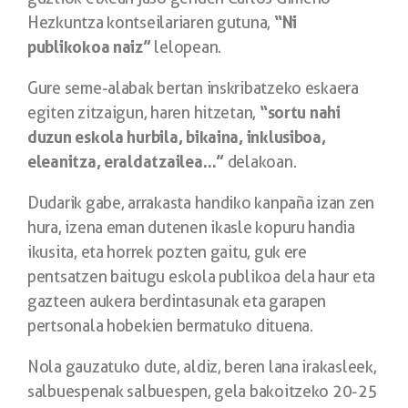
“Ni
Hezkuntza kontseilariaren gutuna,
publikokoa naiz”
lelopean.
Gure seme-alabak bertan inskribatzeko eskaera
“sortu nahi
egiten zitzaigun, haren hitzetan,
duzun eskola hurbila, bikaina, inklusiboa,
eleanitza, eraldatzailea…”
delakoan.
Dudarik gabe, arrakasta handiko kanpaña izan zen
hura, izena eman dutenen ikasle kopuru handia
ikusita, eta horrek pozten gaitu, guk ere
pentsatzen baitugu eskola publikoa dela haur eta
gazteen aukera berdintasunak eta garapen
pertsonala hobekien bermatuko dituena.
Nola gauzatuko dute, aldiz, beren lana irakasleek,
salbuespenak salbuespen, gela bakoitzeko 20-25