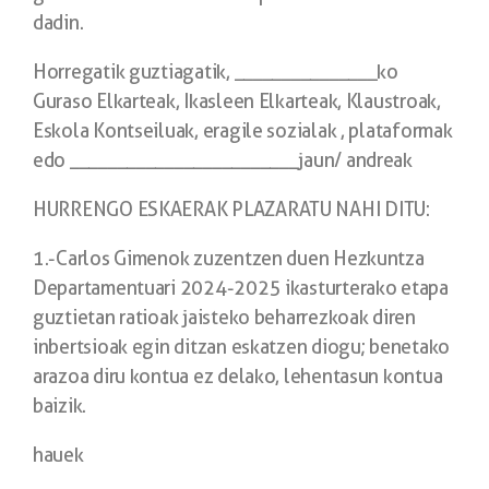
dadin.
Horregatik guztiagatik, _______________ko
Guraso Elkarteak, Ikasleen Elkarteak, Klaustroak,
Eskola Kontseiluak, eragile sozialak , plataformak
edo ________________________jaun/ andreak
HURRENGO ESKAERAK PLAZARATU NAHI DITU:
1.-Carlos Gimenok zuzentzen duen Hezkuntza
Departamentuari 2024-2025 ikasturterako etapa
guztietan ratioak jaisteko beharrezkoak diren
inbertsioak egin ditzan eskatzen diogu; benetako
arazoa diru kontua ez delako, lehentasun kontua
baizik.
hauek