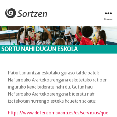
Menua
SORTU NAHI DUGUN ESKOLA
Patxi Larraintzar eskolako guraso talde batek
Nafarroako Arartekoarengana eskoletako ratioen
inguruko kexa bideratu nahi du. Gutun hau
Nafarroako Arartekoarengana bideratu nahi
izatekotan hurrengo esteka hauetan sakatu:
https://www.defensornavarra.es/es/servicios/que