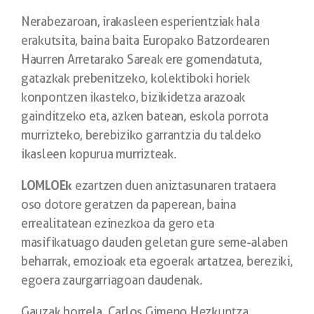
Nerabezaroan, irakasleen esperientziak hala
erakutsita, baina baita Europako Batzordearen
Haurren Arretarako Sareak ere gomendatuta,
gatazkak prebenitzeko, kolektiboki horiek
konpontzen ikasteko, bizikidetza arazoak
gainditzeko eta, azken batean, eskola porrota
murrizteko, berebiziko garrantzia du taldeko
ikasleen kopurua murrizteak.
LOMLOEk
ezartzen duen aniztasunaren trataera
oso dotore geratzen da paperean, baina
errealitatean ezinezkoa da gero eta
masifikatuago dauden geletan gure seme-alaben
beharrak, emozioak eta egoerak artatzea, bereziki,
egoera zaurgarriagoan daudenak.
Gauzak horrela, Carlos Gimeno Hezkuntza