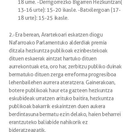
18 ume. -Derrigorrezko Bigarren Hezkuntzan(
13-16 urte): 15-20 ikasle. -Batxilergoan (17-
18 urte): 15-25 ikasle.
2.-Era berean, Arartekoari eskatzen diogu
Nafarroako Parlamentuko alderdiak premia
ditzala hezkuntza publikoak ezinbestekoak
dituen eskaerak aintzat hartuko dituen
aurrekontuak eta, oro har, zerbitzu publiko duinak
bermatuko dituen zerga erreforma progresiboa
lehenbailehen aurrera ateratzera. Gainerakoan,
botere publikoak haur eta gazteen hezkuntza
eskubideak urratzen arituko baitira, hezkuntza
publikoak bakarrik eskaintzen duen aukera
berdintasuna bermatu ezin delako, haien beharrei
erantzuteko baliabide nahikorik ez
bideratzeagatik.