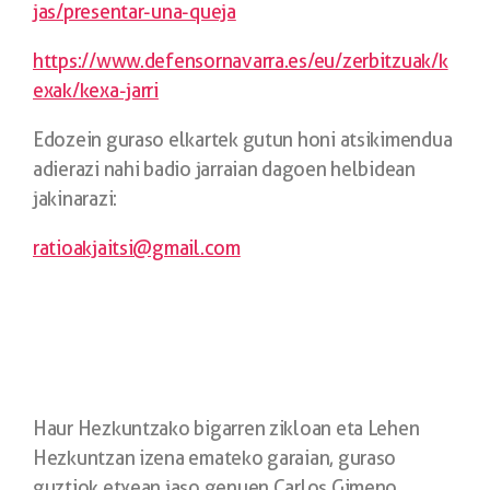
jas/presentar-una-queja
https://www.defensornavarra.es/eu/zerbitzuak/k
exak/kexa-jarri
Edozein guraso elkartek gutun honi atsikimendua
adierazi nahi badio jarraian dagoen helbidean
jakinarazi:
ratioakjaitsi@gmail.com
Haur Hezkuntzako bigarren zikloan eta Lehen
Hezkuntzan izena emateko garaian, guraso
guztiok etxean jaso genuen Carlos Gimeno