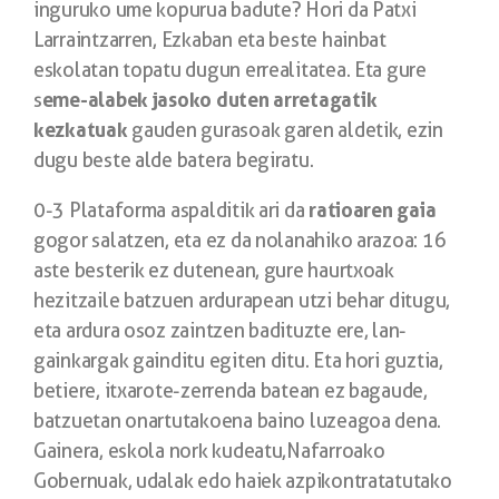
inguruko ume kopurua badute? Hori da Patxi
Larraintzarren, Ezkaban eta beste hainbat
eskolatan topatu dugun errealitatea. Eta gure
eme-alabek jasoko duten arretagatik
s
kezkatuak
gauden gurasoak garen aldetik, ezin
dugu beste alde batera begiratu.
ratioaren gaia
0-3 Plataforma aspalditik ari da
gogor salatzen, eta ez da nolanahiko arazoa: 16
aste besterik ez dutenean, gure haurtxoak
hezitzaile batzuen ardurapean utzi behar ditugu,
eta ardura osoz zaintzen badituzte ere, lan-
gainkargak gainditu egiten ditu. Eta hori guztia,
betiere, itxarote-zerrenda batean ez bagaude,
batzuetan onartutakoena baino luzeagoa dena.
Gainera, eskola nork kudeatu,Nafarroako
Gobernuak, udalak edo haiek azpikontratatutako