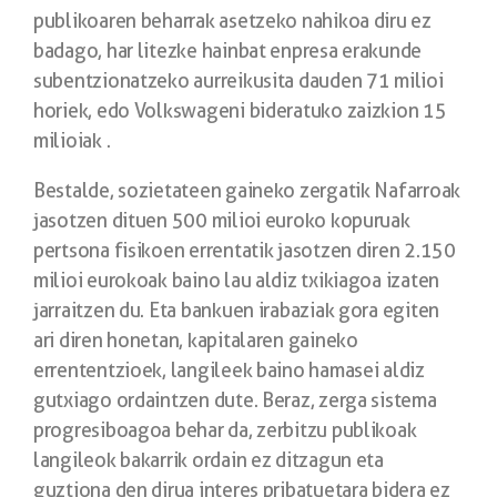
publikoaren beharrak asetzeko nahikoa diru ez
badago, har litezke hainbat enpresa erakunde
subentzionatzeko aurreikusita dauden 71 milioi
horiek, edo Volkswageni bideratuko zaizkion 15
milioiak .
Bestalde, sozietateen gaineko zergatik Nafarroak
jasotzen dituen 500 milioi euroko kopuruak
pertsona fisikoen errentatik jasotzen diren 2.150
milioi eurokoak baino lau aldiz txikiagoa izaten
jarraitzen du. Eta bankuen irabaziak gora egiten
ari diren honetan, kapitalaren gaineko
errententzioek, langileek baino hamasei aldiz
gutxiago ordaintzen dute. Beraz, zerga sistema
progresiboagoa behar da, zerbitzu publikoak
langileok bakarrik ordain ez ditzagun eta
guztiona den dirua interes pribatuetara bidera ez