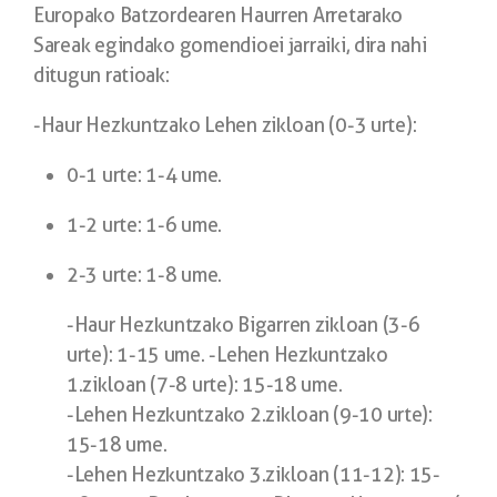
Europako Batzordearen Haurren Arretarako
Sareak egindako gomendioei jarraiki, dira nahi
ditugun ratioak:
-Haur Hezkuntzako Lehen zikloan (0-3 urte):
0-1 urte: 1-4 ume.
1-2 urte: 1-6 ume.
2-3 urte: 1-8 ume.
-Haur Hezkuntzako Bigarren zikloan (3-6
urte): 1-15 ume. -Lehen Hezkuntzako
1.zikloan (7-8 urte): 15-18 ume.
-Lehen Hezkuntzako 2.zikloan (9-10 urte):
15-18 ume.
-Lehen Hezkuntzako 3.zikloan (11-12): 15-