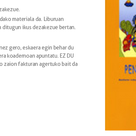
tzakezue.
dako materiala da. Liburuan
n ditugun ikus dezakezue bertan.
anez gero, eskaera egin behar du
kaera koadernoan apuntatu. EZ DU
 zaion fakturan agertuko bait da