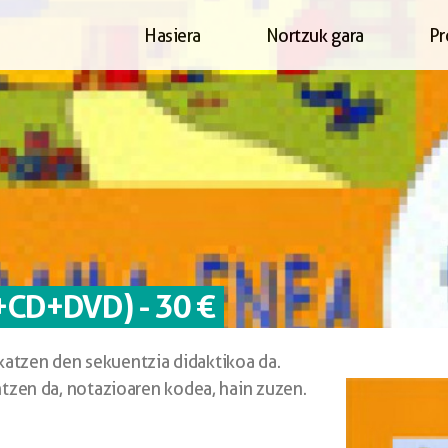
Hasiera
Nortzuk gara
Pr
+CD+DVD) - 30 €
tzen den sekuentzia didaktikoa da.
ntzen da, notazioaren kodea, hain zuzen.