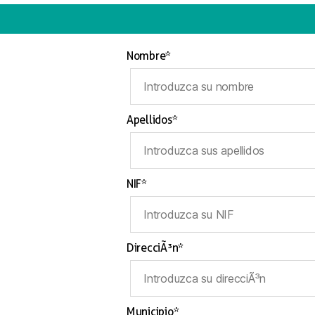
Nombre*
Apellidos*
NIF*
DirecciÃ³n*
Municipio*