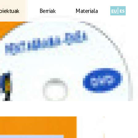
eu
es
oiektuak
Berriak
Materiala