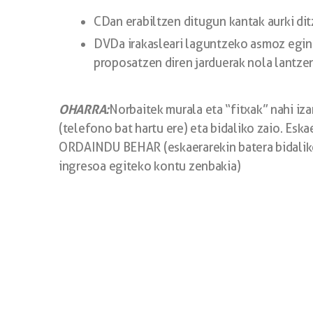
CDan erabiltzen ditugun kantak aurki di
DVDa irakasleari laguntzeko asmoz egin
proposatzen diren jarduerak nola lantze
OHARRA:
Norbaitek murala eta “fitxak” nahi iz
(telefono bat hartu ere) eta bidaliko zaio. Es
ORDAINDU BEHAR (eskaerarekin batera bidaliko
ingresoa egiteko kontu zenbakia)