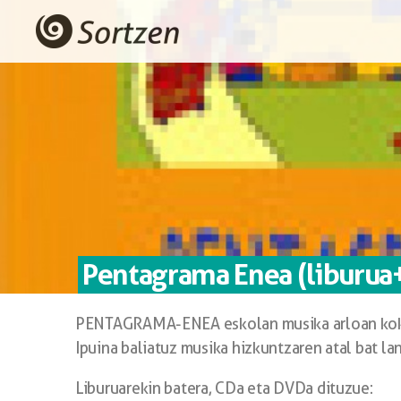
Pentagrama Enea (liburua
PENTAGRAMA-ENEA eskolan musika arloan koka
Ipuina baliatuz musika hizkuntzaren atal bat la
Liburuarekin batera, CDa eta DVDa dituzue: