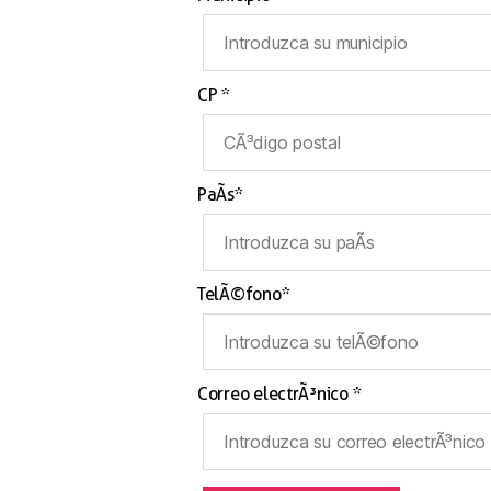
CP *
PaÃ­s*
TelÃ©fono*
Correo electrÃ³nico *