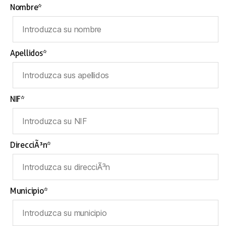
Nombre*
Apellidos*
NIF*
DirecciÃ³n*
Municipio*