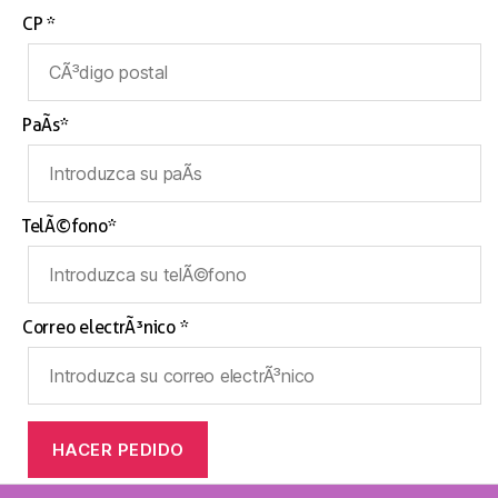
CP *
PaÃ­s*
TelÃ©fono*
Correo electrÃ³nico *