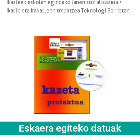
Ikasleek eskolan egindako lanen sozializazioa /
Ikasle eta irakasleen trebatzea Teknologi Berrietan.
Eskaera egiteko datuak