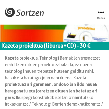
Menua
Kazeta proiektua (liburua+CD) - 30 €
Kazeta
proiektua, Teknologi Berriak lan tresnatzat
erabiltzen dituen proiektu zabala da, ez duena
teknologi hauen trebatze hutsean gelditu nahi,
baizik eta haratago joan nahi duena. Kazeta
proiektuaz ari garenean, ondoko lan ildo hauek
bereganatu eta jorratzen dituen lan batetaz ari
gara:
Ikuspegi konstruktibistetan oinarritutako
irakaskuntza / Teknologi Berrien demokratikorantz /