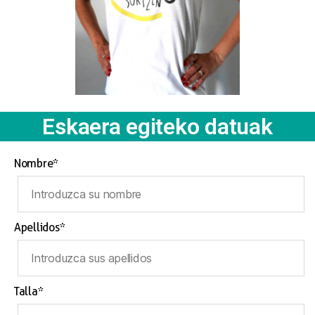
Eskaera egiteko datuak
Nombre*
Apellidos*
Talla*