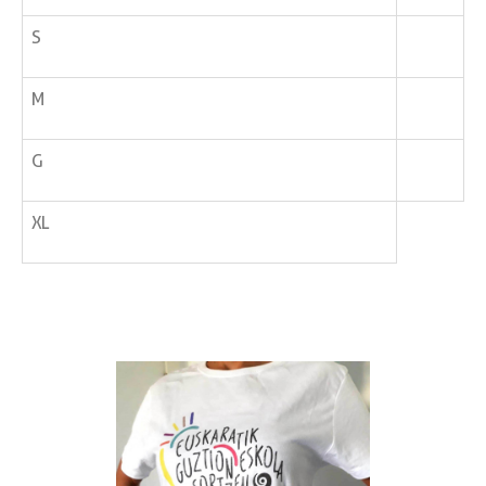
S
M
G
XL