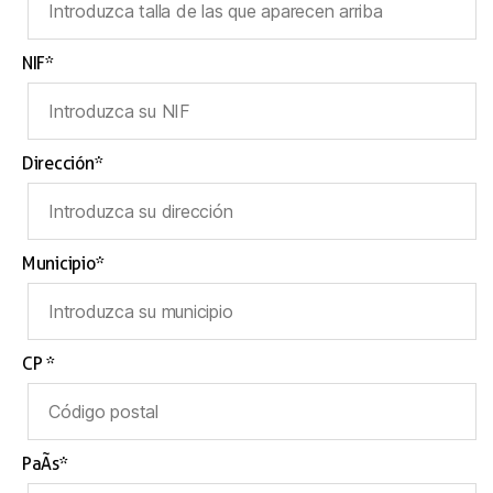
NIF*
Dirección*
Municipio*
CP *
PaÃ­s*