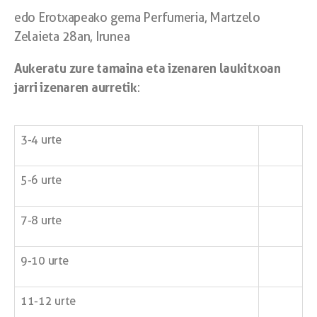
edo Erotxapeako gema Perfumeria, Martzelo
Zelaieta 28an, Irunea
Aukeratu zure tamaina eta izenaren laukitxoan
jarri izenaren aurretik
:
3-4 urte
5-6 urte
7-8 urte
9-10 urte
11-12 urte