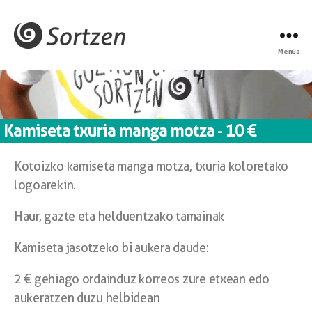
Menua
Kamiseta txuria manga motza - 10 €
Kotoizko kamiseta manga motza, txuria koloretako
logoarekin.
Haur, gazte eta helduentzako tamainak
Kamiseta jasotzeko bi aukera daude:
2 € gehiago ordainduz korreos zure etxean edo
aukeratzen duzu helbidean