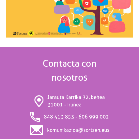
Contacta con
nosotros
Jarauta Karrika 32, behea
31001 - Iruñea
848 413 853 - 606 999 002
komunikazioa@sortzen.eus