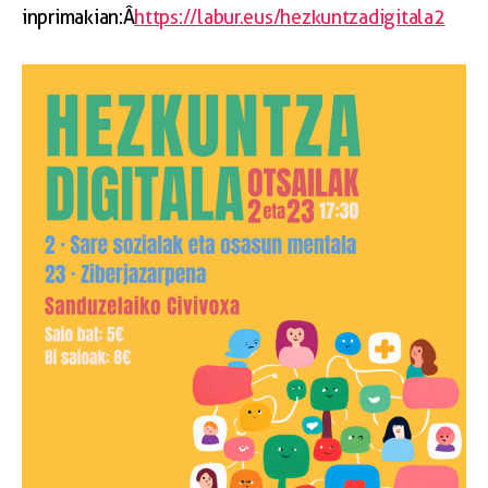
inprimakian:Â
https://labur.eus/hezkuntzadigitala2