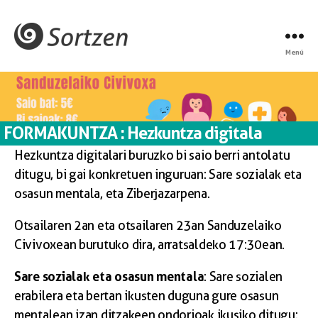
Menú
FORMAKUNTZA : Hezkuntza digitala
Hezkuntza digitalari buruzko bi saio berri antolatu
ditugu, bi gai konkretuen inguruan: Sare sozialak eta
osasun mentala, eta Ziberjazarpena.
Otsailaren 2an eta otsailaren 23an Sanduzelaiko
Civivoxean burutuko dira, arratsaldeko 17:30ean.
Sare sozialak eta osasun mentala
: Sare sozialen
erabilera eta bertan ikusten duguna gure osasun
mentalean izan ditzakeen ondorioak ikusiko ditugu: