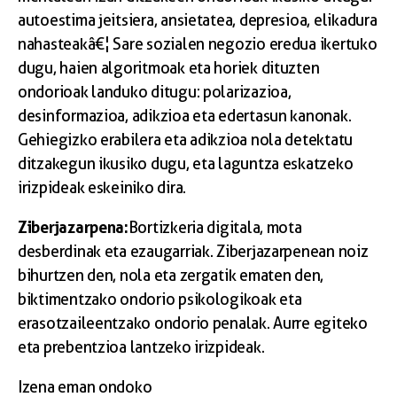
autoestima jeitsiera, ansietatea, depresioa, elikadura
nahasteakâ€¦ Sare sozialen negozio eredua ikertuko
dugu, haien algoritmoak eta horiek dituzten
ondorioak landuko ditugu: polarizazioa,
desinformazioa, adikzioa eta edertasun kanonak.
Gehiegizko erabilera eta adikzioa nola detektatu
ditzakegun ikusiko dugu, eta laguntza eskatzeko
irizpideak eskeiniko dira.
Ziberjazarpena:
Bortizkeria digitala, mota
desberdinak eta ezaugarriak. Ziberjazarpenean noiz
bihurtzen den, nola eta zergatik ematen den,
biktimentzako ondorio psikologikoak eta
erasotzaileentzako ondorio penalak. Aurre egiteko
eta prebentzioa lantzeko irizpideak.
Izena eman ondoko