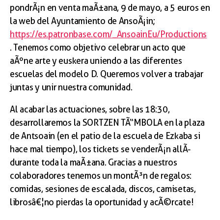
pondrÃ¡n en venta maÃ±ana, 9 de mayo, a 5 euros en
la web del Ayuntamiento de AnsoÃ¡in;
https://es.patronbase.com/_AnsoainEu/Productions
. Tenemos como objetivo celebrar un acto que
aÃºne arte y euskera uniendo a las diferentes
escuelas del modelo D. Queremos volver a trabajar
juntas y unir nuestra comunidad.
Al acabar las actuaciones, sobre las 18:30,
desarrollaremos la SORTZEN TÃ“MBOLA en la plaza
de Antsoain (en el patio de la escuela de Ezkaba si
hace mal tiempo), los tickets se venderÃ¡n allÃ­
durante toda la maÃ±ana. Gracias a nuestros
colaboradores tenemos un montÃ³n de regalos:
comidas, sesiones de escalada, discos, camisetas,
librosâ€¦no pierdas la oportunidad y acÃ©rcate!