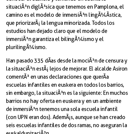
situaciÃ³n diglÃ³sica que tenemos en Pamplona, el
camino es el modelo de inmersiÃ³n lingÃ¼Ã­stica,
que priorizarÃ¡ la lengua minorizada. Todos los
estudios han dejado claro que el modelo de
inmersiÃ³n garantiza el bilingÃ¼ismo y el
plurilingÃ¼ismo.
Han pasado 335 dÃ­as desde la mociÃ³n de censura y
la situaciÃ³n estÃ¡ lejos de mejorar. El alcalde Asiron
comentÃ³ en unas declaraciones que querÃ­a
escuelas infantiles en euskera en todos los barrios,
sin embargo, la situaciÃ³n es la siguiente: En muchos
barrios no hay oferta en euskera y en un ambiente
de inmersiÃ³n tenemos una sola escuela infantil
(con UPN eran dos). AdemÃ¡s, aunque se han creado
seis escuelas infantiles de dos ramas, no aseguran la
euskaldunizaciÃ³n.