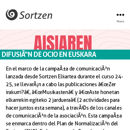
Menú
DIFUSIÃ“N DE OCIO EN EUSKARA
En el marco de la campaÃ±a de comunicaciÃ³n
lanzada desde Sortzen Elkartea durante el curso 24-
25, se llevarÃ¡n a cabo las publicaciones â€œZer
irakurri?â€, â€œMusikastenâ€ y â€œAste honetan
elkarrekin egiteko 2 jardueraâ€ (2 actividades para
hacer juntos esta semana), a travÃ©s de los canales
de comunicaciÃ³n de la asociaciÃ³n. Esta campaÃ±a
se enmarca dentro del Plan de NormalizaciÃ³n del