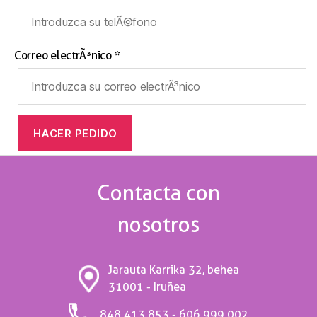
Correo electrÃ³nico *
Contacta con
nosotros
Jarauta Karrika 32, behea
31001 - Iruñea
848 413 853 - 606 999 002