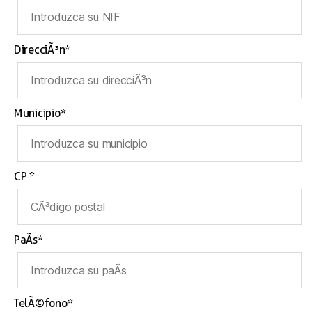
DirecciÃ³n*
Municipio*
CP *
PaÃ­s*
TelÃ©fono*