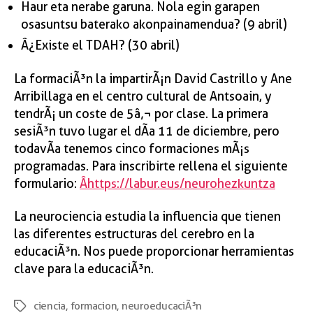
Haur eta nerabe garuna. Nola egin garapen
osasuntsu baterako akonpainamendua? (9 abril)
Â¿Existe el TDAH? (30 abril)
La formaciÃ³n la impartirÃ¡n David Castrillo y Ane
Arribillaga en el centro cultural de Antsoain, y
tendrÃ¡ un coste de 5â‚¬ por clase. La primera
sesiÃ³n tuvo lugar el dÃ­a 11 de diciembre, pero
todavÃ­a tenemos cinco formaciones mÃ¡s
programadas. Para inscribirte rellena el siguiente
formulario:
Â
https://labur.eus/neurohezkuntza
La neurociencia estudia la influencia que tienen
las diferentes estructuras del cerebro en la
educaciÃ³n. Nos puede proporcionar herramientas
clave para la educaciÃ³n.
ciencia
,
formacion
,
neuroeducaciÃ³n