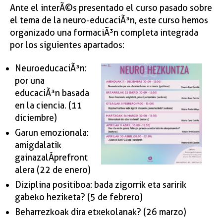
Ante el interÃ©s presentado el curso pasado sobre
el tema de la neuro-educaciÃ³n, este curso hemos
organizado una formaciÃ³n completa integrada
por los siguientes apartados:
NeuroeducaciÃ³n:
por una
educaciÃ³n basada
en la ciencia. (11
diciembre)
Garun emozionala:
amigdalatik
gainazalÂ prefront
alera (22 de enero)
Diziplina positiboa: bada zigorrik eta saririk
gabeko heziketa? (5 de febrero)
Beharrezkoak dira etxekolanak? (26 marzo)