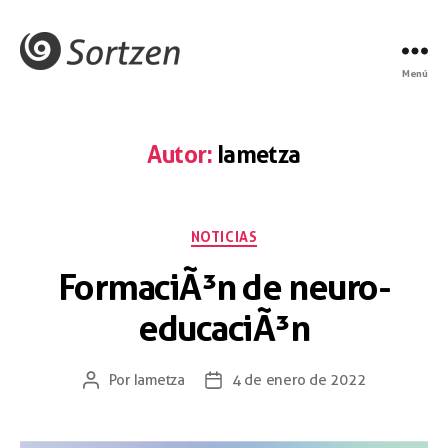
Menú
Autor:
Iametza
NOTICIAS
FormaciÃ³n de neuro-
educaciÃ³n
Por
Iametza
4 de enero de 2022