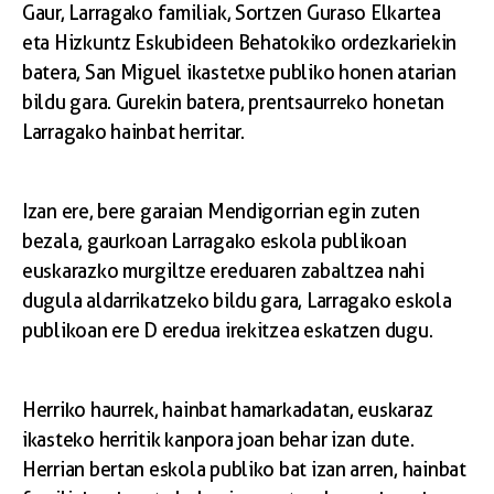
Gaur, Larragako familiak, Sortzen Guraso Elkartea
eta Hizkuntz Eskubideen Behatokiko ordezkariekin
batera, San Miguel ikastetxe publiko honen atarian
bildu gara. Gurekin batera, prentsaurreko honetan
Larragako hainbat herritar.
Izan ere, bere garaian Mendigorrian egin zuten
bezala, gaurkoan Larragako eskola publikoan
euskarazko murgiltze ereduaren zabaltzea nahi
dugula aldarrikatzeko bildu gara, Larragako eskola
publikoan ere D eredua irekitzea eskatzen dugu.
Herriko haurrek, hainbat hamarkadatan, euskaraz
ikasteko herritik kanpora joan behar izan dute.
Herrian bertan eskola publiko bat izan arren, hainbat