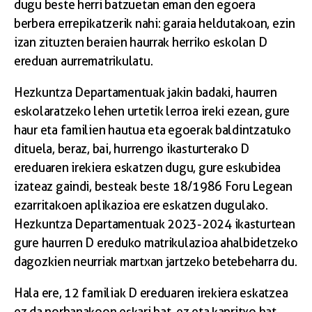
dugu beste herri batzuetan eman den egoera
berbera errepikatzerik nahi: garaia heldutakoan, ezin
izan zituzten beraien haurrak herriko eskolan D
ereduan aurrematrikulatu.
Hezkuntza Departamentuak jakin badaki, haurren
eskolaratzeko lehen urtetik lerroa ireki ezean, gure
haur eta familien hautua eta egoerak baldintzatuko
dituela, beraz, bai, hurrengo ikasturterako D
ereduaren irekiera eskatzen dugu, gure eskubidea
izateaz gaindi, besteak beste 18/1986 Foru Legean
ezarritakoen aplikazioa ere eskatzen dugulako.
Hezkuntza Departamentuak 2023-2024 ikasturtean
gure haurren D ereduko matrikulazioa ahalbidetzeko
dagozkien neurriak martxan jartzeko betebeharra du.
Hala ere, 12 familiak D ereduaren irekiera eskatzea
ez da norbanakoon eskari bat, ez eta kapritxo bat.