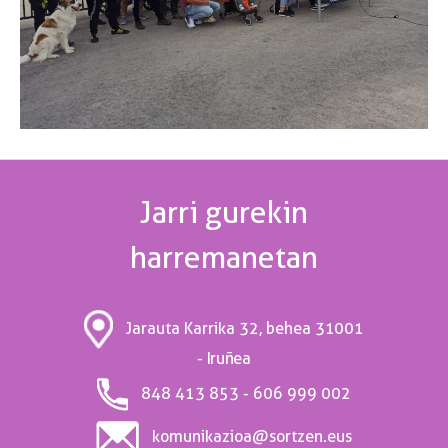
Jarri gurekin
harremanetan
31001
Jarauta Karrika 32, behea
- Iruñea
848 413 853 - 606 999 002
komunikazioa@sortzen.eus