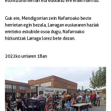
etorkizuna herrian eta euskaraz ere eraiki nahi du.
Guk ere, Mendigorrian zein Nafarroako beste
herrietan egin bezala, Larragan euskararen haziak
ereiteko eskubide osoa dugu, Nafarroako
hizkuntzak Larraga lorez bete dezan.
2022ko urriaren 18an