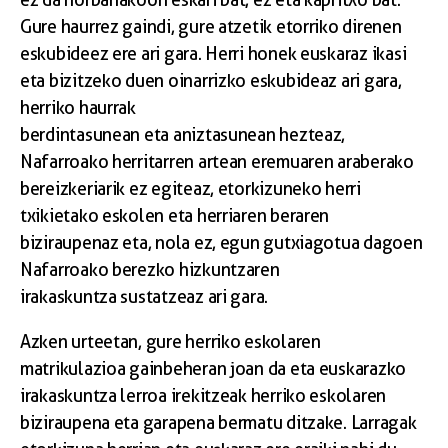
Gure haurrez gaindi, gure atzetik etorriko direnen
eskubideez ere ari gara. Herri honek euskaraz ikasi
eta bizitzeko duen oinarrizko eskubideaz ari gara,
herriko haurrak
berdintasunean eta aniztasunean hezteaz,
Nafarroako herritarren artean eremuaren araberako
bereizkeriarik ez egiteaz, etorkizuneko herri
txikietako eskolen eta herriaren beraren
biziraupenaz eta, nola ez, egun gutxiagotua dagoen
Nafarroako berezko hizkuntzaren
irakaskuntza sustatzeaz ari gara.
Azken urteetan, gure herriko eskolaren
matrikulazioa gainbeheran joan da eta euskarazko
irakaskuntza lerroa irekitzeak herriko eskolaren
biziraupena eta garapena bermatu ditzake. Larragak