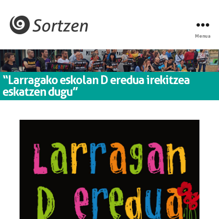
Menua
“Larragako eskolan D eredua irekitzea
eskatzen dugu”