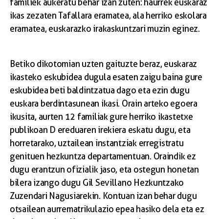
familiek aukeratu behar izan zuten: haurrek euskaraz
ikas zezaten Tafallara eramatea, ala herriko eskolara
eramatea, euskarazko irakaskuntzari muzin eginez.
Betiko dikotomian uzten gaituzte beraz, euskaraz
ikasteko eskubidea dugula esaten zaigu baina gure
eskubidea beti baldintzatua dago eta ezin dugu
euskara berdintasunean ikasi. Orain arteko egoera
ikusita, aurten 12 familiak gure herriko ikastetxe
publikoan D ereduaren irekiera eskatu dugu, eta
horretarako, uztailean instantziak erregistratu
genituen hezkuntza departamentuan. Oraindik ez
dugu erantzun ofizialik jaso, eta ostegun honetan
bilera izango dugu Gil Sevillano Hezkuntzako
Zuzendari Nagusiarekin. Kontuan izan behar dugu
otsailean aurrematrikulazio epea hasiko dela eta ez