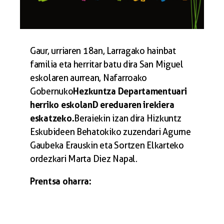
Gaur, urriaren 18an, Larragako hainbat
familia eta herritar batu dira San Miguel
eskolaren aurrean, Nafarroako
Hezkuntza Departamentuari
Gobernuko
herriko eskolan D ereduaren irekiera
eskatzeko.
Beraiekin izan dira Hizkuntz
Eskubideen Behatokiko zuzendari Agurne
Gaubeka Erauskin eta Sortzen Elkarteko
ordezkari Marta Diez Napal.
Prentsa oharra: