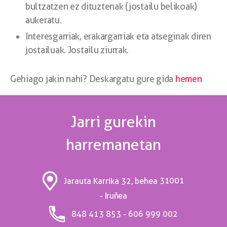
bultzatzen ez dituztenak (jostailu belikoak)
aukeratu.
Interesgarriak, erakargarriak eta atseginak diren
jostailuak. Jostailu ziurrak.
Gehiago jakin nahi? Deskargatu gure gida
hemen
Jarri gurekin
harremanetan
31001
Jarauta Karrika 32, behea
- Iruñea
848 413 853 - 606 999 002