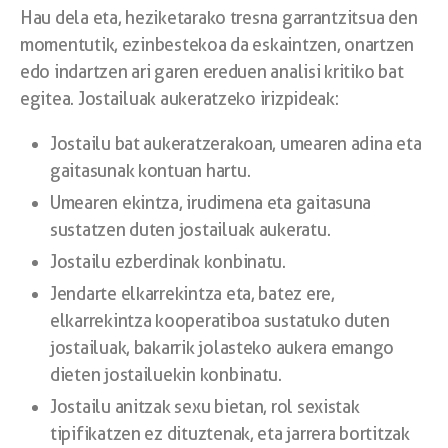
Hau dela eta, heziketarako tresna garrantzitsua den
momentutik, ezinbestekoa da eskaintzen, onartzen
edo indartzen ari garen ereduen analisi kritiko bat
egitea. Jostailuak aukeratzeko irizpideak:
Jostailu bat aukeratzerakoan, umearen adina eta
gaitasunak kontuan hartu.
Umearen ekintza, irudimena eta gaitasuna
sustatzen duten jostailuak aukeratu.
Jostailu ezberdinak konbinatu.
Jendarte elkarrekintza eta, batez ere,
elkarrekintza kooperatiboa sustatuko duten
jostailuak, bakarrik jolasteko aukera emango
dieten jostailuekin konbinatu.
Jostailu anitzak sexu bietan, rol sexistak
tipifikatzen ez dituztenak, eta jarrera bortitzak