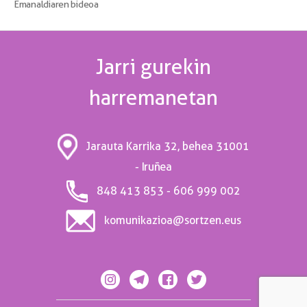
Emanaldiaren bideoa
Jarri gurekin
harremanetan
31001
Jarauta Karrika 32, behea
- Iruñea
848 413 853 - 606 999 002
komunikazioa@sortzen.eus