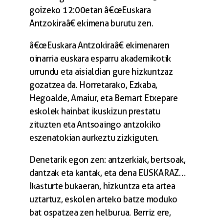
goizeko 12:00etan â€œEuskara
Antzokiraâ€ ekimena burutu zen.
â€œEuskara Antzokiraâ€ ekimenaren
oinarria euskara esparru akademikotik
urrundu eta aisialdian gure hizkuntzaz
gozatzea da. Horretarako, Ezkaba,
Hegoalde, Amaiur, eta Bernart Etxepare
eskolek hainbat ikuskizun prestatu
zituzten eta Antsoaingo antzokiko
eszenatokian aurkeztu zizkiguten.
Denetarik egon zen: antzerkiak, bertsoak,
dantzak eta kantak, eta dena EUSKARAZ…
Ikasturte bukaeran, hizkuntza eta artea
uztartuz, eskolen arteko batze moduko
bat ospatzea zen helburua. Berriz ere,