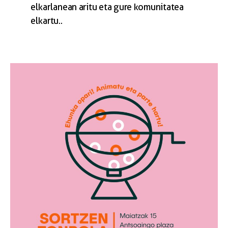
elkarlanean aritu eta gure komunitatea
elkartu..