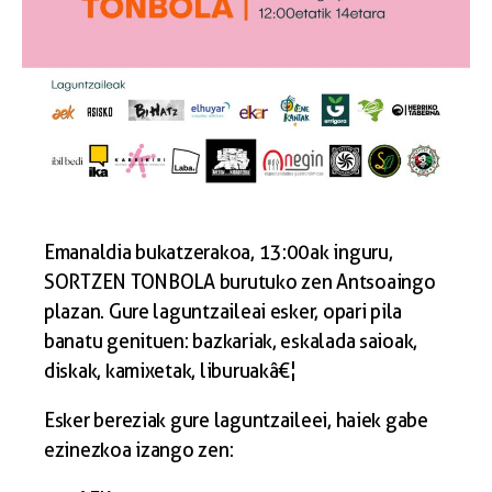
Emanaldia bukatzerakoa, 13:00ak inguru,
SORTZEN TONBOLA burutuko zen Antsoaingo
plazan. Gure laguntzaileai esker, opari pila
banatu genituen: bazkariak, eskalada saioak,
diskak, kamixetak, liburuakâ€¦
Esker bereziak gure laguntzaileei, haiek gabe
ezinezkoa izango zen: