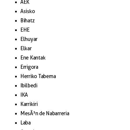
AEK
Asisko
Bihatz
EHE
Elhuyar
Elkar
Ene Kantak
Errigora
Herriko Taberna
Ibilbedi
IKA
Karrikiri
MesÃ³n de Nabarreria
Laba