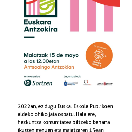
2022an, ez dugu Euskal Eskola Publikoen
aldeko ohiko jaia ospatu. Hala ere,
hezkuntza komunitatea biltzeko beharra
ikusten genuen eta maiatzaren 15ean