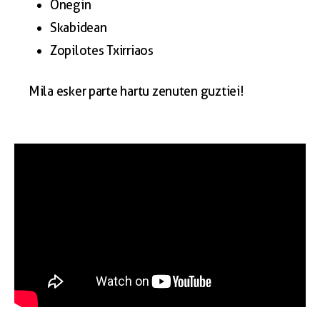
Onegin
Skabidean
Zopilotes Txirriaos
Mila esker parte hartu zenuten guztiei!