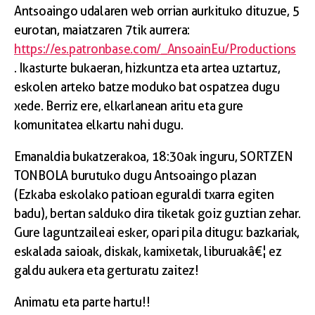
Antsoaingo udalaren web orrian aurkituko dituzue, 5
eurotan, maiatzaren 7tik aurrera:
https://es.patronbase.com/_AnsoainEu/Productions
. Ikasturte bukaeran, hizkuntza eta artea uztartuz,
eskolen arteko batze moduko bat ospatzea dugu
xede. Berriz ere, elkarlanean aritu eta gure
komunitatea elkartu nahi dugu.
Emanaldia bukatzerakoa, 18:30ak inguru, SORTZEN
TONBOLA burutuko dugu Antsoaingo plazan
(Ezkaba eskolako patioan eguraldi txarra egiten
badu), bertan salduko dira tiketak goiz guztian zehar.
Gure laguntzaileai esker, opari pila ditugu: bazkariak,
eskalada saioak, diskak, kamixetak, liburuakâ€¦ ez
galdu aukera eta gerturatu zaitez!
Animatu eta parte hartu!!