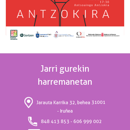
Jarri gurekin
harremanetan
31001
Jarauta Karrika 32, behea
- Iruñea
848 413 853 - 606 999 002