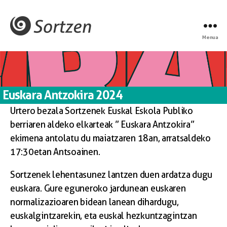
Menua
Euskara Antzokira 2024
Urtero bezala Sortzenek Euskal Eskola Publiko
berriaren aldeko elkarteak ” Euskara Antzokira”
ekimena antolatu du maiatzaren 18an, arratsaldeko
17:30etan Antsoainen.
Sortzenek lehentasunez lantzen duen ardatza dugu
euskara. Gure eguneroko jardunean euskaren
normalizazioaren bidean lanean dihardugu,
euskalgintzarekin, eta euskal hezkuntzagintzan