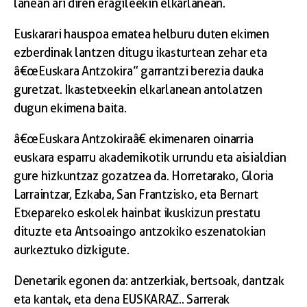
lanean ari diren eragileekin elkarlanean.
Euskarari hauspoa ematea helburu duten ekimen
ezberdinak lantzen ditugu ikasturtean zehar eta
â€œEuskara Antzokira” garrantzi berezia dauka
guretzat. Ikastetxeekin elkarlanean antolatzen
dugun ekimena baita.
â€œEuskara Antzokiraâ€ ekimenaren oinarria
euskara esparru akademikotik urrundu eta aisialdian
gure hizkuntzaz gozatzea da. Horretarako, Gloria
Larraintzar, Ezkaba, San Frantzisko, eta Bernart
Etxepareko eskolek hainbat ikuskizun prestatu
dituzte eta Antsoaingo antzokiko eszenatokian
aurkeztuko dizkigute.
Denetarik egonen da: antzerkiak, bertsoak, dantzak
eta kantak, eta dena EUSKARAZ.. Sarrerak