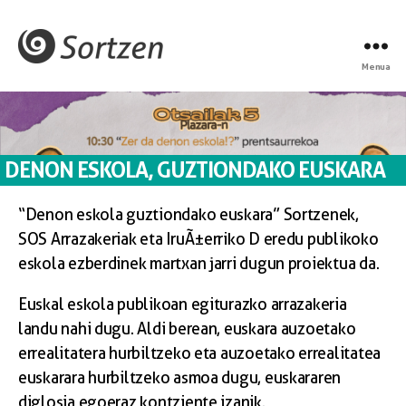
Menua
DENON ESKOLA, GUZTIONDAKO EUSKARA
“Denon eskola guztiondako euskara” Sortzenek,
SOS Arrazakeriak eta IruÃ±erriko D eredu publikoko
eskola ezberdinek martxan jarri dugun proiektua da.
Euskal eskola publikoan egiturazko arrazakeria
landu nahi dugu. Aldi berean, euskara auzoetako
errealitatera hurbiltzeko eta auzoetako errealitatea
euskarara hurbiltzeko asmoa dugu, euskararen
diglosia egoeraz kontziente izanik.