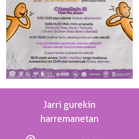
Jarri gurekin
harremanetan