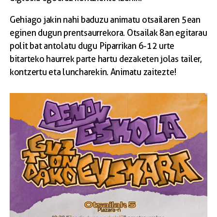
Gehiago jakin nahi baduzu animatu otsailaren 5ean
eginen dugun prentsaurrekora. Otsailak 8an egitarau
polit bat antolatu dugu Piparrikan 6-12 urte
bitarteko haurrek parte hartu dezaketen jolas tailer,
kontzertu eta luncharekin. Animatu zaitezte!