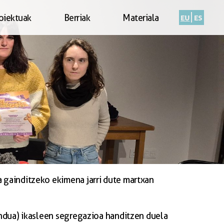
eu
es
oiektuak
Berriak
Materiala
 gainditzeko ekimena jarri dute martxan
undua) ikasleen segregazioa handitzen duela