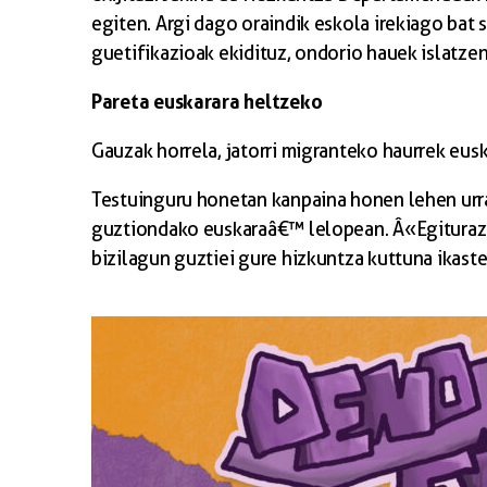
egiten. Argi dago oraindik eskola irekiago bat s
guetifikazioak ekidituz, ondorio hauek islatzen
Pareta euskarara heltzeko
Gauzak horrela, jatorri migranteko haurrek eusk
Testuinguru honetan kanpaina honen lehen urrat
guztiondako euskaraâ€™ lelopean. Â«Egiturazko
bizilagun guztiei gure hizkuntza kuttuna ikast