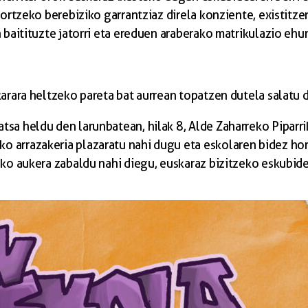
ortzeko berebiziko garrantziaz direla konziente, existitzen
 baitituzte jatorri eta ereduen araberako matrikulazio ehu
arara heltzeko pareta bat aurrean topatzen dutela salatu 
sa heldu den larunbatean, hilak 8, Alde Zaharreko Piparri
 arrazakeria plazaratu nahi dugu eta eskolaren bidez ho
eko aukera zabaldu nahi diegu, euskaraz bizitzeko eskubid