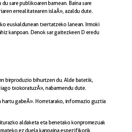
 du sare publikoaren barnean. Baina sare
aren errealitatearen islaÂ», azaldu dute.
iko euskaldunean txertatzeko lanean. Irmoki
ahiz kanpoan. Denok sar gaitezkeen D eredu
n birproduzio bihurtzen du. Alde batetik,
ehiago txokoratuzÂ», nabarmendu dute.
n hartu gabeÂ». Horretarako, informazio guztia
giturazko aldaketa eta benetako konpromezuak
emateko ez duela kanpaina espezifikorik