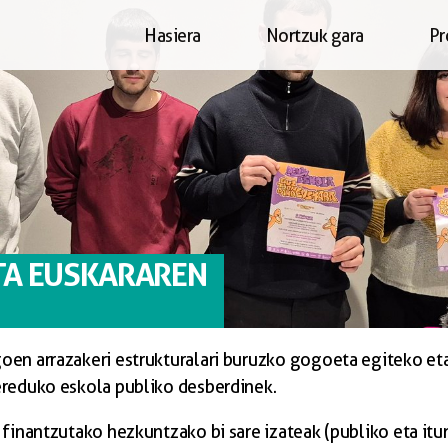
Hasiera
Nortzuk gara
Pr
TA EUSKARAREN
oen arrazakeri estrukturalari buruzko gogoeta egiteko eta
ereduko eskola publiko desberdinek.
 finantzutako hezkuntzako bi sare izateak (publiko eta it