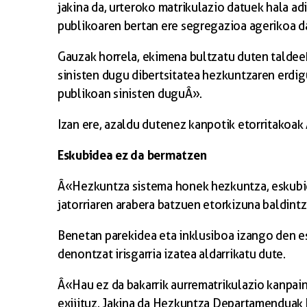
jakina da, urteroko matrikulazio datuek hala a
publikoaren bertan ere segregazioa agerikoa da,
Gauzak horrela, ekimena bultzatu duten taldee
sinisten dugu dibertsitatea hezkuntzaren erdi
publikoan sinisten duguÂ».
Izan ere, azaldu dutenez kanpotik etorritakoak
Eskubidea ez da bermatzen
Â«Hezkuntza sistema honek hezkuntza, eskubide 
jatorriaren arabera batzuen etorkizuna baldin
Benetan parekidea eta inklusiboa izango den es
denontzat irisgarria izatea aldarrikatu dute.
Â«Hau ez da bakarrik aurrematrikulazio kanpa
exijituz. Jakina da Hezkuntza Departamenduak 