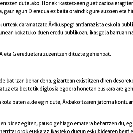
dierazten dutelako. Honek ikastetxeen guetizazioa eragiten
 gaur egun D eredua ez baita oraindik gure auzoen eta hiri
k urteak daramatzate Â«ikuspegi antiarrazista eskola publ
gunean kokatuko duen eredu publikoan, ikasgela barruan n
 A eta G ereduetara zuzentzen dituzte gehienbat.
bat izan behar dena, gizartean existitzen diren desoreke
tzatuz eta bestetik diglosia egoera honetan euskara are g
kola baten alde egin dute, Â«bakoitzaren jatorria kontua
inen bidez egiten, pauso gehiago ematera behartzen du, e
herritar orok euskaraz ikasteko dugun eskubidearen berri 