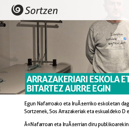
ARRAZAKERIARI ESKOLA E
BITARTEZ AURRE EGIN
Egun Nafarroako eta IruÃ±erriko eskoletan dag
Sortzenek, Sos Arrazakeriak eta eskualdeko D 
Â«Nafarroan eta IruÃ±errian diru publikoarekin