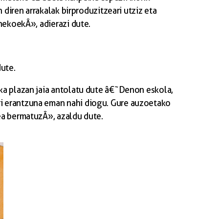
 diren arrakalak birproduzitzeari utziz eta
nekoekÂ», adierazi dute.
dute.
ka plazan jaia antolatu dute â€˜Denon eskola,
ri erantzuna eman nahi diogu. Gure auzoetako
ea bermatuzÂ», azaldu dute.