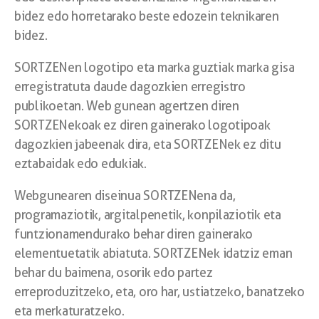
bidez edo horretarako beste edozein teknikaren
bidez.
SORTZENen logotipo eta marka guztiak marka gisa
erregistratuta daude dagozkien erregistro
publikoetan. Web gunean agertzen diren
SORTZENekoak ez diren gainerako logotipoak
dagozkien jabeenak dira, eta SORTZENek ez ditu
eztabaidak edo edukiak.
Webgunearen diseinua SORTZENena da,
programaziotik, argitalpenetik, konpilaziotik eta
funtzionamendurako behar diren gainerako
elementuetatik abiatuta. SORTZENek idatziz eman
behar du baimena, osorik edo partez
erreproduzitzeko, eta, oro har, ustiatzeko, banatzeko
eta merkaturatzeko.