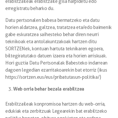
erabiltzaileak erabiltzaile gisa harpidetu edo
erregistratu beharko du.
Datu pertsonalen babesa bermatzeko eta datu
horien aldatzea, galtzea, tratatzea eta/edo baimenik
gabe eskuratzea saihesteko behar diren neurri
teknikoak eta antolakuntzakoak hartzen ditu
SORTZENek, kontuan hartuta teknikaren egoera,
biltegiratutako datuen izaera eta horien arriskuak.
Hori guztia Datu Pertsonalak Babesteko indarrean
dagoen legedian ezarritakoarekin bat etorriz (ikus
https://sortzen.eus/eus/pribatutasun-politika/)
Web orria behar bezala erabiltzea
Erabiltzaileak konpromisoa hartzen du web-orria,
edukiak eta zerbitzuak Legearekin bat erabiltzeko