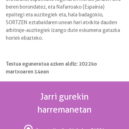
beren borondatez, eta Nafarroako (Espainia)
epaitegi eta auzitegiek eta, hala badagokio,
SORTZEN eztabaidaren unean hari atxikita dauden
arbitraje-auzitegiek izango dute eskumena gatazka
horiek ebazteko.
Testua eguneratua azken aldiz: 2022ko
martxoaren 14ean
Jarri gurekin
harremanetan