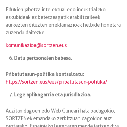
Edukien jabetza intelektual edo industrialeko
eskubideak ez betetzeagatik erabiltzaileek
aurkezten dituzten erreklamazioak helbide honetara
zuzendu daitezke:
komunikazioa@sortzen.eus
Datu pertsonalen babesa.
Pribatutasun-politika kontsultatu:
https://sortzen.eus/eus/pribatutasun-politika/
Lege aplikagarria eta jurisdikzioa.
Auzitan dagoen edo Web Guneari hala badagokio,
SORTZENek emandako zerbitzuari dagokion auzi
orotarako, Espainiako legeriaren mende jartzen dira