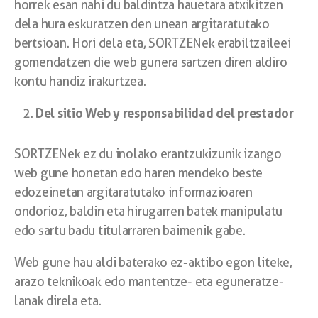
horrek esan nahi du baldintza hauetara atxikitzen
dela hura eskuratzen den unean argitaratutako
bertsioan. Hori dela eta, SORTZENek erabiltzaileei
gomendatzen die web gunera sartzen diren aldiro
kontu handiz irakurtzea.
Del sitio Web y responsabilidad del prestador
SORTZENek ez du inolako erantzukizunik izango
web gune honetan edo haren mendeko beste
edozeinetan argitaratutako informazioaren
ondorioz, baldin eta hirugarren batek manipulatu
edo sartu badu titularraren baimenik gabe.
Web gune hau aldi baterako ez-aktibo egon liteke,
arazo teknikoak edo mantentze- eta eguneratze-
lanak direla eta.