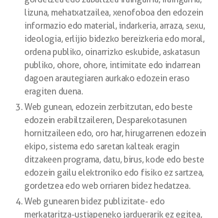
lizuna, mehatxatzailea, xenofoboa den edozein
informazio edo material, indarkeria, arraza, sexu,
ideologia, erlijio bidezko bereizkeria edo moral,
ordena publiko, oinarrizko eskubide, askatasun
publiko, ohore, ohore, intimitate edo indarrean
dagoen arautegiaren aurkako edozein eraso
eragiten duena.
Web gunean, edozein zerbitzutan, edo beste
edozein erabiltzaileren, Desparekotasunen
hornitzaileen edo, oro har, hirugarrenen edozein
ekipo, sistema edo saretan kalteak eragin
ditzakeen programa, datu, birus, kode edo beste
edozein gailu elektroniko edo fisiko ez sartzea,
gordetzea edo web orriaren bidez hedatzea.
Web gunearen bidez publizitate- edo
merkataritza-ustiapeneko jarduerarik ez egitea,