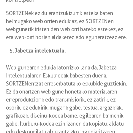
SORTZENek ez du erantzukizunik esteka baten
helmugako web orrien edukiaz, ez SORTZENen
webgunetik iristen den web orri bateko estekez, ez
eta web-orri horien aldaketez edo eguneratzeaz ere.
Jabetza intelektuala.
Web gunearen edukia jatorrizko lana da, Jabetza
Intelektualaren Eskubideak babesten duena,
SORTZENentzat erreserbatutako eskubide guztiekin.
Ez da onartzen web gune honetako materialaren
erreprodukziorik edo transmisiorik, ez zatirik, ez
osorik, ez edukirik, mugarik gabe, testua, argazkiak,
grafikoak, diseinu-kodea barne, egilearen baimenik
gabe. Iturburu-kodea ezin izanen da kopiatu, aldatu
edo deskonpilatu alderantzizko ingeniaritzaren