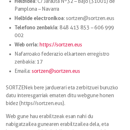
Helbidea
: C/ Jarauta Nº32 – Bajo (31001) de
Pamplona – Navarra
Helbide electronikoa
: sortzen@sortzen.eus
Telefono zenbakia
: 848 413 853 – 606 999
002
Web orria:
https://sortzen.eus
Nafarroako federazio elkarteen erregistro
zenbakia: 17
Emaila:
sortzen@sortzen.eus
SORTZENek bere jarduerari eta zerbitzuei buruzko
datu interesgarriak ematen ditu webgune honen
bidez (https//sortzen.eus).
Web gune hau erabiltzeak esan nahi du
nabigatzailea gunearen erabiltzailea dela, eta