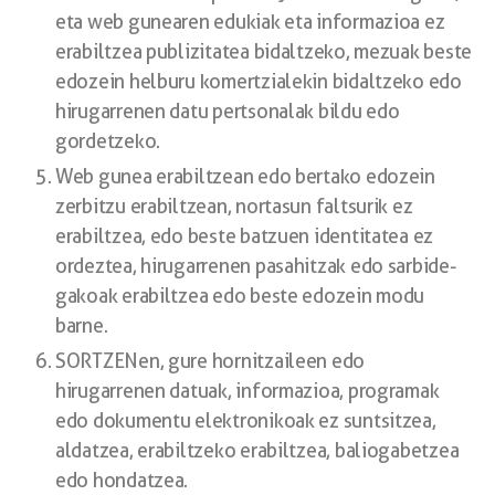
eta web gunearen edukiak eta informazioa ez
erabiltzea publizitatea bidaltzeko, mezuak beste
edozein helburu komertzialekin bidaltzeko edo
hirugarrenen datu pertsonalak bildu edo
gordetzeko.
Web gunea erabiltzean edo bertako edozein
zerbitzu erabiltzean, nortasun faltsurik ez
erabiltzea, edo beste batzuen identitatea ez
ordeztea, hirugarrenen pasahitzak edo sarbide-
gakoak erabiltzea edo beste edozein modu
barne.
SORTZENen, gure hornitzaileen edo
hirugarrenen datuak, informazioa, programak
edo dokumentu elektronikoak ez suntsitzea,
aldatzea, erabiltzeko erabiltzea, baliogabetzea
edo hondatzea.