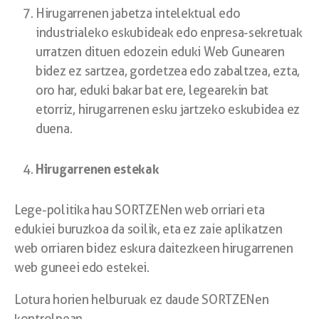
Hirugarrenen jabetza intelektual edo
industrialeko eskubideak edo enpresa-sekretuak
urratzen dituen edozein eduki Web Gunearen
bidez ez sartzea, gordetzea edo zabaltzea, ezta,
oro har, eduki bakar bat ere, legearekin bat
etorriz, hirugarrenen esku jartzeko eskubidea ez
duena.
Hirugarrenen estekak
Lege-politika hau SORTZENen web orriari eta
edukiei buruzkoa da soilik, eta ez zaie aplikatzen
web orriaren bidez eskura daitezkeen hirugarrenen
web guneei edo estekei.
Lotura horien helburuak ez daude SORTZENen
kontrolpean