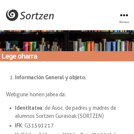
Menua
Lege oharra
Información General y objeto.
Webgune honen jabea da:
Identitatea
: de Asoc. de padres y madres de
alumnos Sortzen Gurasoak (SORTZEN)
IFK
: G31591217