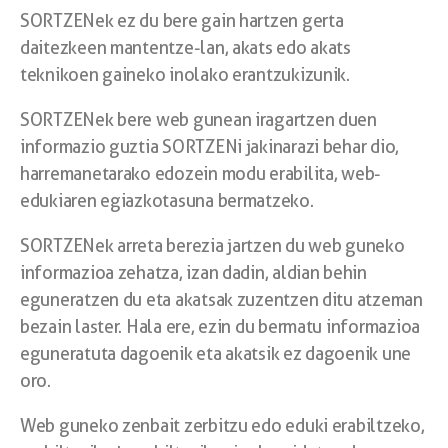
SORTZENek ez du bere gain hartzen gerta
daitezkeen mantentze-lan, akats edo akats
teknikoen gaineko inolako erantzukizunik.
SORTZENek bere web gunean iragartzen duen
informazio guztia SORTZENi jakinarazi behar dio,
harremanetarako edozein modu erabilita, web-
edukiaren egiazkotasuna bermatzeko.
SORTZENek arreta berezia jartzen du web guneko
informazioa zehatza, izan dadin, aldian behin
eguneratzen du eta akatsak zuzentzen ditu atzeman
bezain laster. Hala ere, ezin du bermatu informazioa
eguneratuta dagoenik eta akatsik ez dagoenik une
oro.
Web guneko zenbait zerbitzu edo eduki erabiltzeko,