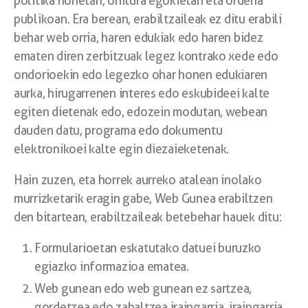
politika honetan, ohitura egokietan eta ordena
publikoan. Era berean, erabiltzaileak ez ditu erabili
behar web orria, haren edukiak edo haren bidez
ematen diren zerbitzuak legez kontrako xede edo
ondorioekin edo legezko ohar honen edukiaren
aurka, hirugarrenen interes edo eskubideei kalte
egiten dietenak edo, edozein modutan, webean
dauden datu, programa edo dokumentu
elektronikoei kalte egin diezaieketenak.
Hain zuzen, eta horrek aurreko atalean inolako
murrizketarik eragin gabe, Web Gunea erabiltzen
den bitartean, erabiltzaileak betebehar hauek ditu:
Formularioetan eskatutako datuei buruzko
egiazko informazioa ematea.
Web gunean edo web gunean ez sartzea,
gordetzea edo zabaltzea iraingarria, iraingarria,